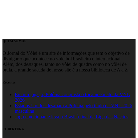
QUEM SOMOS
O Jornal do Vôlei é um site de informações que tem o objetivo de
divulgar o que acontece no voleibol brasileiro e internacional.
Além, dos destaques, tanto no vôlei de quadra como no vôlei de
praia, a grande sacada de nosso site é a nossa biblioteca de A a Z
Recentes
Em um jogaço, Polônia conquista o tricampeonato da VNL
2026
Estados Unidos desafiam a Polônia pelo título da VNL 2026
masculina
Jogo emocionante leva o Brasil à final da Liga das Nações
COBERTURA