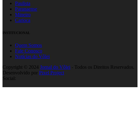
Paulista
Paranaense
Mineiro
Carioca
INSTITUCIONAL
Quem Somos
Fale Conosco
Notícias do Vôlei
Copyright © 2024
Jornal do Vôlei
- Todos os Direitos Reservados.
Desenvolvido por
Pixel Project
Social: