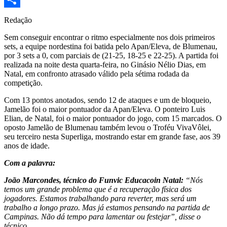
Share
Redação
Sem conseguir encontrar o ritmo especialmente nos dois primeiros
sets, a equipe nordestina foi batida pelo Apan/Eleva, de Blumenau,
por 3 sets a 0, com parciais de (21-25, 18-25 e 22-25). A partida foi
realizada na noite desta quarta-feira, no Ginásio Nélio Dias, em
Natal, em confronto atrasado válido pela sétima rodada da
competição.
Com 13 pontos anotados, sendo 12 de ataques e um de bloqueio,
Jamelão foi o maior pontuador da Apan/Eleva. O ponteiro Luis
Elian, de Natal, foi o maior pontuador do jogo, com 15 marcados. O
oposto Jamelão de Blumenau também levou o Troféu VivaVôlei,
seu terceiro nesta Superliga, mostrando estar em grande fase, aos 39
anos de idade.
Com a palavra:
João Marcondes, técnico do Funvic Educacoin Natal:
“Nós
temos um grande problema que é a recuperação física dos
jogadores. Estamos trabalhando para reverter, mas será um
trabalho a longo prazo. Mas já estamos pensando na partida de
Campinas. Não dá tempo para lamentar ou festejar”, disse o
técnico.