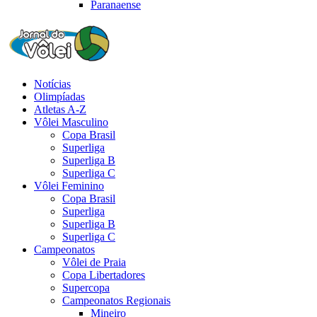
Paranaense
Notícias
Olimpíadas
Atletas A-Z
Vôlei Masculino
Copa Brasil
Superliga
Superliga B
Superliga C
Vôlei Feminino
Copa Brasil
Superliga
Superliga B
Superliga C
Campeonatos
Vôlei de Praia
Copa Libertadores
Supercopa
Campeonatos Regionais
Mineiro