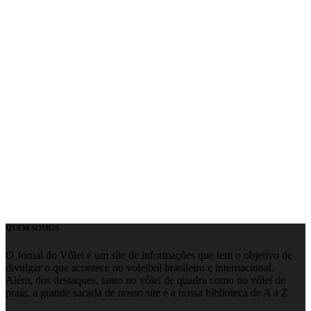
QUEM SOMOS
O Jornal do Vôlei é um site de informações que tem o objetivo de
divulgar o que acontece no voleibol brasileiro e internacional.
Além, dos destaques, tanto no vôlei de quadra como no vôlei de
praia, a grande sacada de nosso site é a nossa biblioteca de A a Z