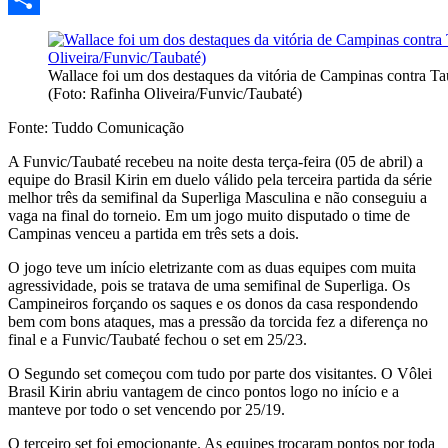
Share
Wallace foi um dos destaques da vitória de Campinas contra Ta
(Foto: Rafinha Oliveira/Funvic/Taubaté)
Fonte: Tuddo Comunicação
A Funvic/Taubaté recebeu na noite desta terça-feira (05 de abril) a
equipe do Brasil Kirin em duelo válido pela terceira partida da série
melhor três da semifinal da Superliga Masculina e não conseguiu a
vaga na final do torneio. Em um jogo muito disputado o time de
Campinas venceu a partida em três sets a dois.
O jogo teve um início eletrizante com as duas equipes com muita
agressividade, pois se tratava de uma semifinal de Superliga. Os
Campineiros forçando os saques e os donos da casa respondendo
bem com bons ataques, mas a pressão da torcida fez a diferença no
final e a Funvic/Taubaté fechou o set em 25/23.
O Segundo set começou com tudo por parte dos visitantes. O Vôlei
Brasil Kirin abriu vantagem de cinco pontos logo no início e a
manteve por todo o set vencendo por 25/19.
O terceiro set foi emocionante. As equipes trocaram pontos por toda