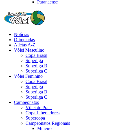
Paranaense
Notícias
Olimpíadas
Atletas A-Z
Vôlei Masculino
Copa Brasil
Superliga
Superliga B
Superliga C
Vôlei Feminino
Copa Brasil
Superliga
Superliga B
Superliga C
Campeonatos
Vôlei de Praia
Copa Libertadores
Supercopa
Campeonatos Regionais
Mineiro