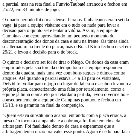
a parcial, mas na reta final a Funvic/Taubaté arrancou e fechou em
25/22, em 33 minutos de jogo.
O quarto período foi o mais tenso. Para os Taubateanos era o set da
vaga, já para a equipe visitante era o tudo ou nada para levar a
decisão para o quinto set e tentar a vitória. Assim, a equipe de
Campinas começou aproveitando um pequeno momento de
desconcentração dos donos da casa e saiu na frente. Os times ainda
se alternaram na frente do placar, mas o Brasil Kirin fechou o set em
25/21 e levou a decisão para o tie break.
O quinto e decisivo set foi de tirar o fôlego. Os donos da casa eram
empurrados pela sua torcida o tempo todo e a equipe respondeu
dentro da quadra, mais uma vez com bons saques e ótimos contra
ataques. Até quando a parcial estava 14 a 13 para os visitantes,
Deivid foi voltar para o jogo no lugar de Ialisson e acabou levando a
própria placa, caracterizando uma falta por retardamento, como a
equipe já tinha o amarelo por retardar a partida, levou o vermelho e
consequentemente a equipe de Campinas pontuou e fechou em
15/13, e se garantiu na final da competição.
“Quem estava substituindo acabou entrando com a placa errada, a
mesa não tocou a campainha e a cobrança foi forte em cima da
arbitragem. Foi fatalidade dentro de casa e esperamos que a
arbitragem tenha razão pra valer esse ponto. Agora é cedo para falar