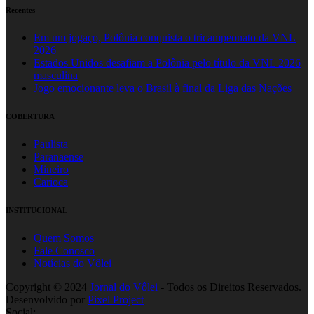
Recentes
Em um jogaço, Polônia conquista o tricampeonato da VNL
2026
Estados Unidos desafiam a Polônia pelo título da VNL 2026
masculina
Jogo emocionante leva o Brasil à final da Liga das Nações
COBERTURA
Paulista
Paranaense
Mineiro
Carioca
INSTITUCIONAL
Quem Somos
Fale Conosco
Notícias do Vôlei
Copyright © 2024
Jornal do Vôlei
- Todos os Direitos Reservados.
Desenvolvido por
Pixel Project
Social: