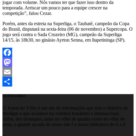
jogar com volume. Nós vamos ter que fazer isso dentro da
temporada. Arriscar um pouco para a equipe crescer na
competição”, falou Cezar.
Porém, antes da estreia na Superliga, o Taubaté, campeão da Copa
do Brasil, disputará na sexta-feira (06 de novembro) a Supercopa. O
jogo será contra o Sada Cruzeiro (MG), campeão da Superliga
14/15, às 18h30, no ginásio Ayrton Senna, em Itapetininga (SP).
Facebook
Mastodon
Email
Share
QUEM SOMOS
O Jornal do Vôlei é um site de informações que tem o objetivo de
divulgar o que acontece no voleibol brasileiro e internacional.
Além, dos destaques, tanto no vôlei de quadra como no vôlei de
praia, a grande sacada de nosso site é a nossa biblioteca de A a Z