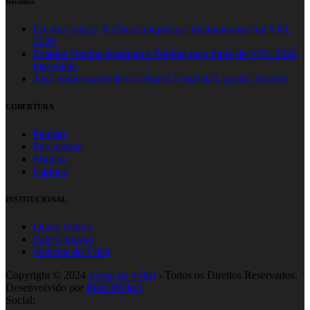
Recentes
Em um jogaço, Polônia conquista o tricampeonato da VNL
2026
Estados Unidos desafiam a Polônia pelo título da VNL 2026
masculina
Jogo emocionante leva o Brasil à final da Liga das Nações
COBERTURA
Paulista
Paranaense
Mineiro
Carioca
INSTITUCIONAL
Quem Somos
Fale Conosco
Notícias do Vôlei
Copyright © 2024
Jornal do Vôlei
- Todos os Direitos Reservados.
Desenvolvido por
Pixel Project
Social: