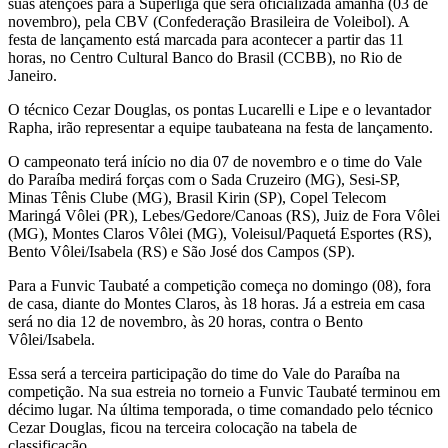
suas atenções para a Superliga que será oficializada amanhã (03 de
novembro), pela CBV (Confederação Brasileira de Voleibol). A
festa de lançamento está marcada para acontecer a partir das 11
horas, no Centro Cultural Banco do Brasil (CCBB), no Rio de
Janeiro.
O técnico Cezar Douglas, os pontas Lucarelli e Lipe e o levantador
Rapha, irão representar a equipe taubateana na festa de lançamento.
O campeonato terá início no dia 07 de novembro e o time do Vale
do Paraíba medirá forças com o Sada Cruzeiro (MG), Sesi-SP,
Minas Tênis Clube (MG), Brasil Kirin (SP), Copel Telecom
Maringá Vôlei (PR), Lebes/Gedore/Canoas (RS), Juiz de Fora Vôlei
(MG), Montes Claros Vôlei (MG), Voleisul/Paquetá Esportes (RS),
Bento Vôlei/Isabela (RS) e São José dos Campos (SP).
Para a Funvic Taubaté a competição começa no domingo (08), fora
de casa, diante do Montes Claros, às 18 horas. Já a estreia em casa
será no dia 12 de novembro, às 20 horas, contra o Bento
Vôlei/Isabela.
Essa será a terceira participação do time do Vale do Paraíba na
competição. Na sua estreia no torneio a Funvic Taubaté terminou em
décimo lugar. Na última temporada, o time comandado pelo técnico
Cezar Douglas, ficou na terceira colocação na tabela de
classificação.