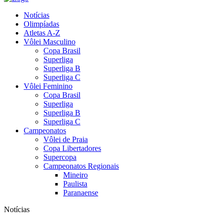
Notícias
Olimpíadas
Atletas A-Z
Vôlei Masculino
Copa Brasil
Superliga
Superliga B
Superliga C
Vôlei Feminino
Copa Brasil
Superliga
Superliga B
Superliga C
Campeonatos
Vôlei de Praia
Copa Libertadores
Supercopa
Campeonatos Regionais
Mineiro
Paulista
Paranaense
Notícias