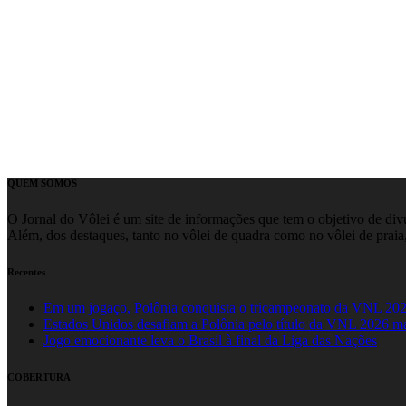
QUEM SOMOS
O Jornal do Vôlei é um site de informações que tem o objetivo de divul
Além, dos destaques, tanto no vôlei de quadra como no vôlei de praia,
Recentes
Em um jogaço, Polônia conquista o tricampeonato da VNL 20
Estados Unidos desafiam a Polônia pelo título da VNL 2026 m
Jogo emocionante leva o Brasil à final da Liga das Nações
COBERTURA