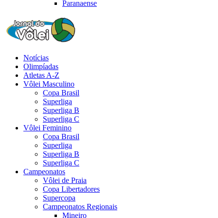
Paranaense
Notícias
Olimpíadas
Atletas A-Z
Vôlei Masculino
Copa Brasil
Superliga
Superliga B
Superliga C
Vôlei Feminino
Copa Brasil
Superliga
Superliga B
Superliga C
Campeonatos
Vôlei de Praia
Copa Libertadores
Supercopa
Campeonatos Regionais
Mineiro