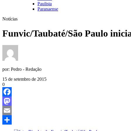
Paulista
Paranaense
Notícias
Funvic/Taubaté/São Paulo inici
por:
Pedro - Redação
15 de setembro de 2015
0
Facebook
Mastodon
Email
Share