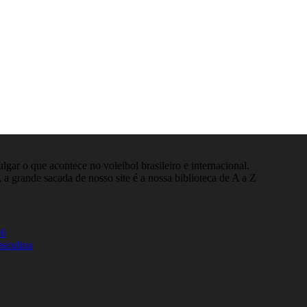
gar o que acontece no voleibol brasileiro e internacional.
 a grande sacada de nosso site é a nossa biblioteca de A a Z
26
asculina