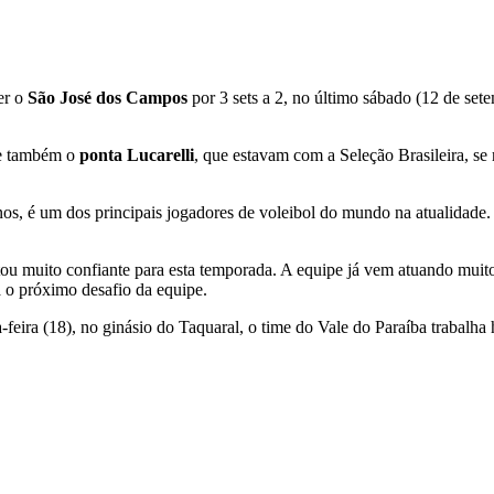
er o
São José dos Campos
por 3 sets a 2, no último sábado (12 de set
 e também o
ponta Lucarelli
, que estavam com a Seleção Brasileira, s
anos, é um dos principais jogadores de voleibol do mundo na atualida
stou muito confiante para esta temporada. A equipe já vem atuando muit
a o próximo desafio da equipe.
-feira (18), no ginásio do Taquaral, o time do Vale do Paraíba trabalha