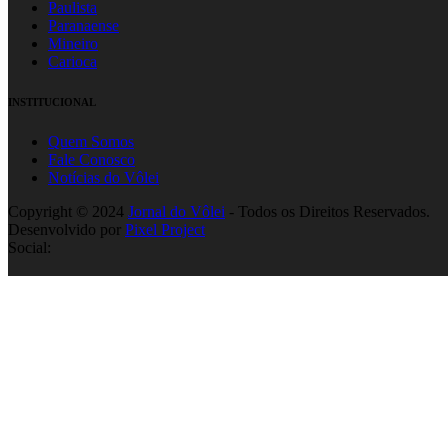
Paulista
Paranaense
Mineiro
Carioca
INSTITUCIONAL
Quem Somos
Fale Conosco
Notícias do Vôlei
Copyright © 2024
Jornal do Vôlei
- Todos os Direitos Reservados.
Desenvolvido por
Pixel Project
Social: