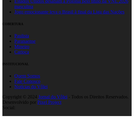
Estados Unidos desafiam a Polônia pelo título da VNL 2026
masculina
Jogo emocionante leva o Brasil à final da Liga das Nações
COBERTURA
Paulista
Paranaense
Mineiro
Carioca
INSTITUCIONAL
Quem Somos
Fale Conosco
Notícias do Vôlei
Copyright © 2024
Jornal do Vôlei
- Todos os Direitos Reservados.
Desenvolvido por
Pixel Project
Social: