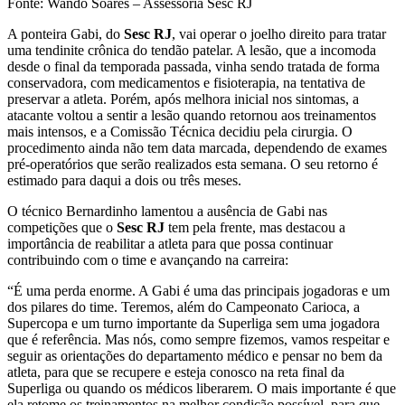
Fonte: Wando Soares – Assessoria Sesc RJ
A ponteira Gabi, do
Sesc RJ
, vai operar o joelho direito para tratar
uma tendinite crônica do tendão patelar. A lesão, que a incomoda
desde o final da temporada passada, vinha sendo tratada de forma
conservadora, com medicamentos e fisioterapia, na tentativa de
preservar a atleta. Porém, após melhora inicial nos sintomas, a
atacante voltou a sentir a lesão quando retornou aos treinamentos
mais intensos, e a Comissão Técnica decidiu pela cirurgia. O
procedimento ainda não tem data marcada, dependendo de exames
pré-operatórios que serão realizados esta semana. O seu retorno é
estimado para daqui a dois ou três meses.
O técnico Bernardinho lamentou a ausência de Gabi nas
competições que o
Sesc RJ
tem pela frente, mas destacou a
importância de reabilitar a atleta para que possa continuar
contribuindo com o time e avançando na carreira:
“É uma perda enorme. A Gabi é uma das principais jogadoras e um
dos pilares do time. Teremos, além do Campeonato Carioca, a
Supercopa e um turno importante da Superliga sem uma jogadora
que é referência. Mas nós, como sempre fizemos, vamos respeitar e
seguir as orientações do departamento médico e pensar no bem da
atleta, para que se recupere e esteja conosco na reta final da
Superliga ou quando os médicos liberarem. O mais importante é que
ela retome os treinamentos na melhor condição possível, para que