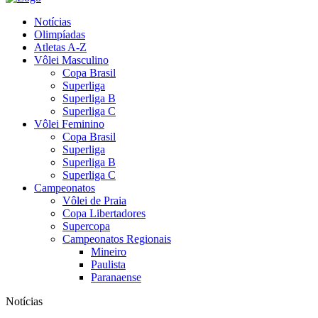
Notícias
Olimpíadas
Atletas A-Z
Vôlei Masculino
Copa Brasil
Superliga
Superliga B
Superliga C
Vôlei Feminino
Copa Brasil
Superliga
Superliga B
Superliga C
Campeonatos
Vôlei de Praia
Copa Libertadores
Supercopa
Campeonatos Regionais
Mineiro
Paulista
Paranaense
Notícias