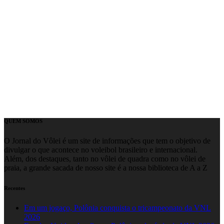
QUEM SOMOS
O Jornal do Vôlei é um site de informações que tem o objetivo de
divulgar o que acontece no voleibol brasileiro e internacional.
Além, dos destaques, tanto no vôlei de quadra como no vôlei de
praia, a grande sacada de nosso site é a nossa biblioteca de A a Z
Recentes
Em um jogaço, Polônia conquista o tricampeonato da VNL
2026