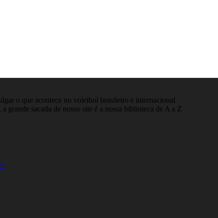
gar o que acontece no voleibol brasileiro e internacional.
 a grande sacada de nosso site é a nossa biblioteca de A a Z
26