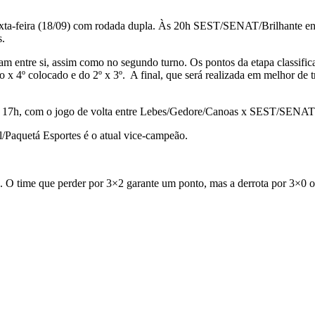
exta-feira (18/09) com rodada dupla. Às 20h SEST/SENAT/Brilhante e
s.
gam entre si, assim como no segundo turno. Os pontos da etapa classific
 x 4º colocado e do 2º x 3º. A final, que será realizada em melhor de 
 às 17h, com o jogo de volta entre Lebes/Gedore/Canoas x SEST/SENAT
/Paquetá Esportes é o atual vice-campeão.
os. O time que perder por 3×2 garante um ponto, mas a derrota por 3×0