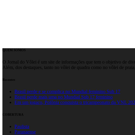
QUEM SOMOS
O Jornal do Vôlei é um site de informações que tem o objetivo de divul
Além, dos destaques, tanto no vôlei de quadra como no vôlei de praia,
Recentes
Brasil perde e se complica no Mundial feminino Sub 17
Brasil perde mais uma no Mundial Sub 17 feminino
Em um jogaço, Polônia conquista o tricampeonato da VNL 20
COBERTURA
Paulista
Paranaense