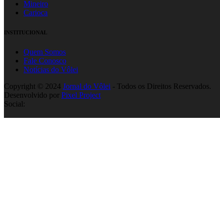
Mineiro
Carioca
INSTITUCIONAL
Quem Somos
Fale Conosco
Notícias do Vôlei
Copyright © 2024
Jornal do Vôlei
- Todos os Direitos Reservados.
Desenvolvido por
Pixel Project
Social: