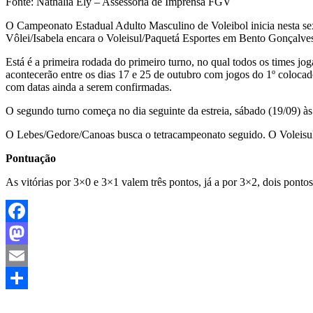
Fonte: Nathália Ely – Assessoria de Imprensa FGV
O Campeonato Estadual Adulto Masculino de Voleibol inicia nesta s
Vôlei/Isabela encara o Voleisul/Paquetá Esportes em Bento Gonçalve
Está é a primeira rodada do primeiro turno, no qual todos os times jo
acontecerão entre os dias 17 e 25 de outubro com jogos do 1º colocado
com datas ainda a serem confirmadas.
O segundo turno começa no dia seguinte da estreia, sábado (19/09)
O Lebes/Gedore/Canoas busca o tetracampeonato seguido. O Voleisul
Pontuação
As vitórias por 3×0 e 3×1 valem três pontos, já a por 3×2, dois pont
Facebook
Mastodon
Email
Share