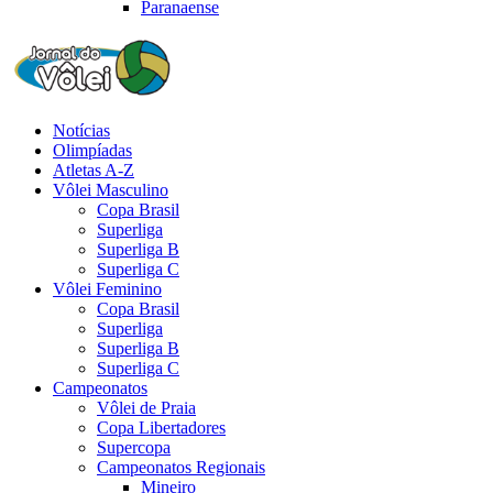
Paranaense
Notícias
Olimpíadas
Atletas A-Z
Vôlei Masculino
Copa Brasil
Superliga
Superliga B
Superliga C
Vôlei Feminino
Copa Brasil
Superliga
Superliga B
Superliga C
Campeonatos
Vôlei de Praia
Copa Libertadores
Supercopa
Campeonatos Regionais
Mineiro