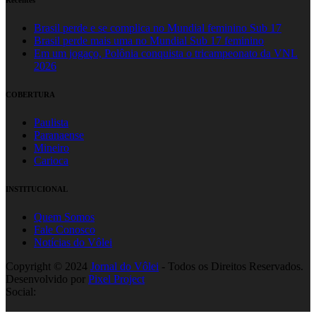
Recentes
Brasil perde e se complica no Mundial feminino Sub 17
Brasil perde mais uma no Mundial Sub 17 feminino
Em um jogaço, Polônia conquista o tricampeonato da VNL
2026
COBERTURA
Paulista
Paranaense
Mineiro
Carioca
INSTITUCIONAL
Quem Somos
Fale Conosco
Notícias do Vôlei
Copyright © 2024
Jornal do Vôlei
- Todos os Direitos Reservados.
Desenvolvido por
Pixel Project
Social: