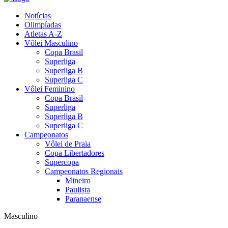
Notícias
Olimpíadas
Atletas A-Z
Vôlei Masculino
Copa Brasil
Superliga
Superliga B
Superliga C
Vôlei Feminino
Copa Brasil
Superliga
Superliga B
Superliga C
Campeonatos
Vôlei de Praia
Copa Libertadores
Supercopa
Campeonatos Regionais
Mineiro
Paulista
Paranaense
Masculino