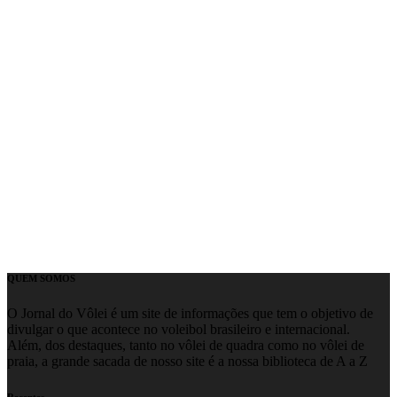
QUEM SOMOS
O Jornal do Vôlei é um site de informações que tem o objetivo de
divulgar o que acontece no voleibol brasileiro e internacional.
Além, dos destaques, tanto no vôlei de quadra como no vôlei de
praia, a grande sacada de nosso site é a nossa biblioteca de A a Z