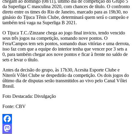
chegam ao domingo (08/11), último dia de competição do Grupo 5
da Superliga C masculina 2020, com chances de título. O confronto
direto entre os times do Rio de Janeiro, marcado para as 19h30, no
ginásio do Tijuca Tênis Clube, determinará quem será o campeão e
também terá vaga na Superliga B 2021.
O Tijuca T.C./Zinzane chega ao jogo final invicto, tendo vencido
seus três jogos na competição, somando nove pontos. O
Fera/Campos tem seis pontos, somando duas vitórias e uma derrota,
isso faz com que a equipe do interior tenha que vencer por 3 sets a
0, para também chegar aos nove pontos e ficar à frente no saldo de
sets e levar o título.
Antes da decisão do grupo, às 17h30, Acesita Esporte Clube e
Niterói Vôlei Clube se despedirão da competição. Os dois jogos do
último dia de disputas serão transmitidos ao vivo pelo Canal Vôlei
Brasil.
Foto Destacada: Divulgação
Fonte: CBV
Facebook