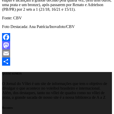
etapas e alcançam a grande decisão pela quarta vez, (têm dois ouros,
uma prata e um bronze), após passarem por Renato e Adrielson
(PB/PR) por 2 sets a 1 (21/18, 16/21 e 15/11).
Fonte: CBV
Foto Destacada: Ana Patrícia/Inovafoto/CBV
Facebook
Mastodon
Email
Share
QUEM SOMOS
O Jornal do Vôlei é um site de informações que tem o objetivo de
divulgar o que acontece no voleibol brasileiro e internacional.
Além, dos destaques, tanto no vôlei de quadra como no vôlei de
praia, a grande sacada de nosso site é a nossa biblioteca de A a Z
Recentes