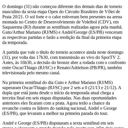
O domingo (31) não começou diferente dos demais dias de torneio
masculino da sexta etapa Open do Circuito Brasileiro de Vôlei de
Praia 20/21. O sol forte e o calor estiveram bem presentes na arena
montada no Centro de Desenvolvimento de Voleibol (CDV), em
Saquarema (RJ) durante as semifinais realizadas agora pela manhã.
Guto/Arthur Mariano (RJ/MS) e André/George (ES/PB) venceram
as respectivas partidas e farão a reedição da final da primeira etapa
da temporada.
A partida que vale o título do torneio acontece ainda neste domingo
(31), por volta das 17h30, com transmissão ao vivo do SporTV 2.
Antes, às 16h30, a decisão do bronze abre a rodada com o confronto
entre Oscar/Thiago (RJ/SC) e Renato/Adrielson (PB/PR), também
televisionada pelo mesmo canal.
Na primeira semifinal do dia Guto e Arthur Mariano (RJ/MS)
superaram Oscar/Thiago (RJ/SC) por 2 sets a 0 (21/13 e 21/12). A
dupla que está junta desde o início da temporada atual chega a
terceira final em seis etapas disputadas. Nas duas oportunidades
anteriores eles ficaram com a prata. Agora terão a chance da
revanche contra os líderes do ranking nacional, André e George
(ES/PB), que levaram a melhor na primeira parada do tour.
André e George (ES/PB) disputaram a sexta semifinal em seis