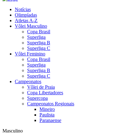
Notícias
Olimpíadas
Atletas A-Z
Vôlei Masculino
Copa Brasil
Superliga
Superliga B
Superliga C
Vôlei Feminino
Copa Brasil
Superliga
Superliga B
Superliga C
Campeonatos
Vôlei de Praia
Copa Libertadores
Supercopa
Campeonatos Regionais
Mineiro
Paulista
Paranaense
Masculino