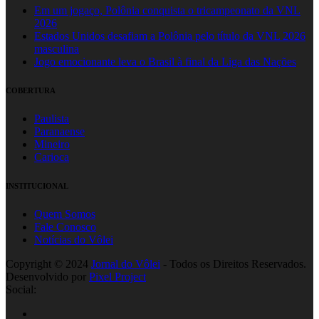
Em um jogaço, Polônia conquista o tricampeonato da VNL
2026
Estados Unidos desafiam a Polônia pelo título da VNL 2026
masculina
Jogo emocionante leva o Brasil à final da Liga das Nações
COBERTURA
Paulista
Paranaense
Mineiro
Carioca
INSTITUCIONAL
Quem Somos
Fale Conosco
Notícias do Vôlei
Copyright © 2024
Jornal do Vôlei
- Todos os Direitos Reservados.
Desenvolvido por
Pixel Project
Social: