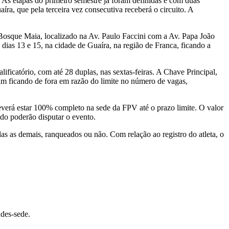
 As etapas do primeiro semestre já foram definidas e com duas
a, que pela terceira vez consecutiva receberá o circuito. A
Bosque Maia, localizado na Av. Paulo Faccini com a Av. Papa João
ias 13 e 15, na cidade de Guaíra, na região de Franca, ficando a
ificatório, com até 28 duplas, nas sextas-feiras. A Chave Principal,
am ficando de fora em razão do limite no número de vagas,
deverá estar 100% completo na sede da FPV até o prazo limite. O valor
ado poderão disputar o evento.
das as demais, ranqueados ou não. Com relação ao registro do atleta, o
ades-sede.