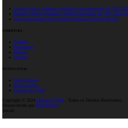
Em um jogaço, Polônia conquista o tricampeonato da VNL 20
Estados Unidos desafiam a Polônia pelo título da VNL 2026 m
Jogo emocionante leva o Brasil à final da Liga das Nações
COBERTURA
Paulista
Paranaense
Mineiro
Carioca
INSTITUCIONAL
Quem Somos
Fale Conosco
Notícias do Vôlei
Copyright © 2024
Jornal do Vôlei
- Todos os Direitos Reservados.
Desenvolvido por
Pixel Project
Social: