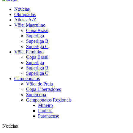
Notícias
Olimpíadas
Atletas A-Z
Vôlei Masculino
Copa Brasil
Superliga
Superliga B
Superliga C
Vôlei Feminino
Copa Brasil
Superliga
Superliga B
Superliga C
Campeonatos
Vôlei de Praia
Copa Libertadores
Supercopa
Campeonatos Regionais
Mineiro
Paulista
Paranaense
Notícias