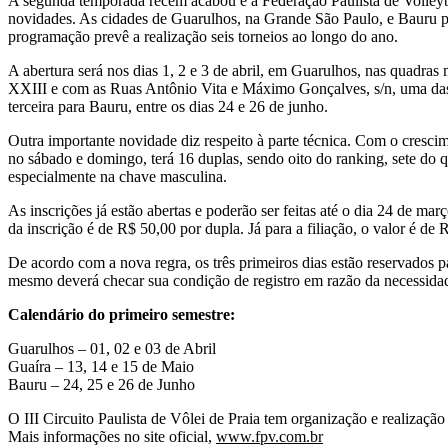
A segunda temporada recém acabou e a Federação Paulista de Volleybal
novidades. As cidades de Guarulhos, na Grande São Paulo, e Bauru pas
programação prevê a realização seis torneios ao longo do ano.
A abertura será nos dias 1, 2 e 3 de abril, em Guarulhos, nas quad
XXIII e com as Ruas Antônio Vita e Máximo Gonçalves, s/n, uma das a
terceira para Bauru, entre os dias 24 e 26 de junho.
Outra importante novidade diz respeito à parte técnica. Com o crescim
no sábado e domingo, terá 16 duplas, sendo oito do ranking, sete do 
especialmente na chave masculina.
As inscrições já estão abertas e poderão ser feitas até o dia 24 de m
da inscrição é de R$ 50,00 por dupla. Já para a filiação, o valor é de
De acordo com a nova regra, os três primeiros dias estão reservados pa
mesmo deverá checar sua condição de registro em razão da necessidade 
Calendário do primeiro semestre:
Guarulhos – 01, 02 e 03 de Abril
Guaíra – 13, 14 e 15 de Maio
Bauru – 24, 25 e 26 de Junho
O III Circuito Paulista de Vôlei de Praia tem organização e realização
Mais informações no site oficial,
www.fpv.com.br