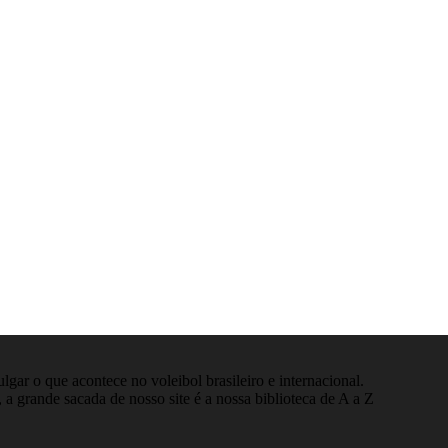
gar o que acontece no voleibol brasileiro e internacional.
 a grande sacada de nosso site é a nossa biblioteca de A a Z