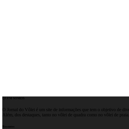
QUEM SOMOS
O Jornal do Vôlei é um site de informações que tem o objetivo de divul
Além, dos destaques, tanto no vôlei de quadra como no vôlei de praia,
Recentes