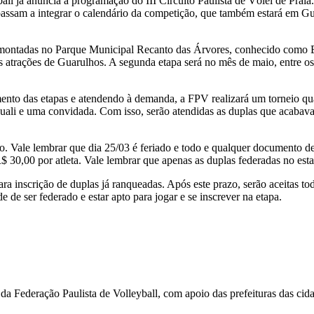
l já anuncia a programação do III Circuito Paulista de Vôlei de Praia.
sam a integrar o calendário da competição, que também estará em Guaír
ras montadas no Parque Municipal Recanto das Árvores, conhecido como 
trações de Guarulhos. A segunda etapa será no mês de maio, entre os d
ento das etapas e atendendo à demanda, a FPV realizará um torneio qual
quali e uma convidada. Com isso, serão atendidas as duplas que acabav
arço. Vale lembrar que dia 25/03 é feriado e todo e qualquer documento 
 R$ 30,00 por atleta. Vale lembrar que apenas as duplas federadas no est
ra inscrição de duplas já ranqueadas. Após este prazo, serão aceitas to
de ser federado e estar apto para jogar e se inscrever na etapa.
 da Federação Paulista de Volleyball, com apoio das prefeituras das cid