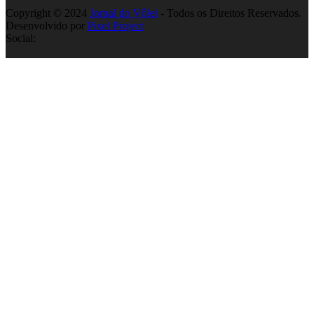
Copyright © 2024
Jornal do Vôlei
- Todos os Direitos Reservados.
Desenvolvido por
Pixel Project
Social: