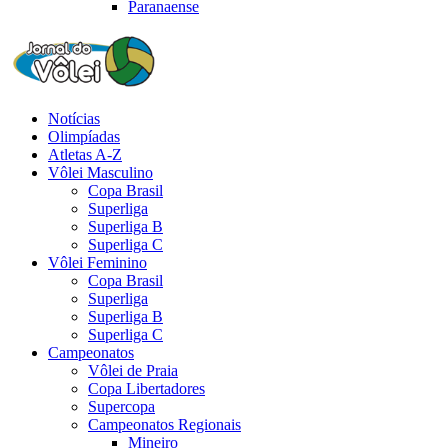
Paranaense
Notícias
Olimpíadas
Atletas A-Z
Vôlei Masculino
Copa Brasil
Superliga
Superliga B
Superliga C
Vôlei Feminino
Copa Brasil
Superliga
Superliga B
Superliga C
Campeonatos
Vôlei de Praia
Copa Libertadores
Supercopa
Campeonatos Regionais
Mineiro