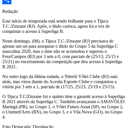
Share
Redação
Esse início de temporada está sendo brilhante para o Tijuca
T.C./Zinzane (RJ). Após, o título carioca, agora foi a vez de
conquistar o acesso à Superliga B.
Neste domingo, (08), o Tijuca T.C./Zinzane (RJ) precisava de
apenas um set para assegurar o título do Grupo 5 da Superliga C
masculina 2020, mas o time não se acomodou e superou o
Fera/Campos (RJ) por 3 sets a 0, com parciais de (25/13, 25/15 e
25/21) no encerramento da competição que deu acesso à Superliga
B 2021.
No outro jogo da última rodada, o Niterói Vôlei Clube (RJ) saiu
atrás, mas virou diante do Acesita Esporte Clube e conquistou a
vitória por 3 sets a 1, parciais de (17/25, 25/23, 25/19 e 25/15).
O Tijuca T.C/Zinzane foi o quinto time a garantir acesso à Superliga
B 2021 através da Superliga C. Também avançaram o AMAVÔLEI
Maringá (PR), no Grupo 1, o Vôlei Futuro Assaí (SP), no Grupo 2,
o Unimed/Aero (RN), no Grupo 3, e o Vila Nova (GO), no Grupo
4.
Foto Destacada: Divulgação