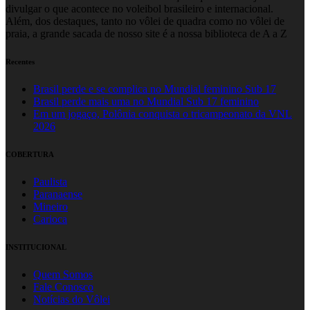
divulgar o que acontece no voleibol brasileiro e internacional.
Além, dos destaques, tanto no vôlei de quadra como no vôlei de
praia, a grande sacada de nosso site é a nossa biblioteca de A a Z
Recentes
Brasil perde e se complica no Mundial feminino Sub 17
Brasil perde mais uma no Mundial Sub 17 feminino
Em um jogaço, Polônia conquista o tricampeonato da VNL
2026
COBERTURA
Paulista
Paranaense
Mineiro
Carioca
INSTITUCIONAL
Quem Somos
Fale Conosco
Notícias do Vôlei