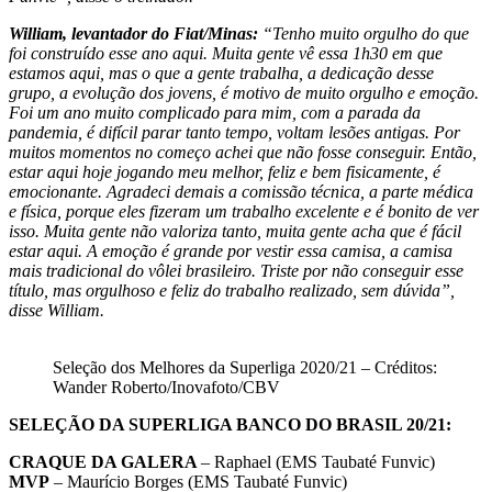
William, levantador do Fiat/Minas:
“Tenho muito orgulho do que
foi construído esse ano aqui. Muita gente vê essa 1h30 em que
estamos aqui, mas o que a gente trabalha, a dedicação desse
grupo, a evolução dos jovens, é motivo de muito orgulho e emoção.
Foi um ano muito complicado para mim, com a parada da
pandemia, é difícil parar tanto tempo, voltam lesões antigas. Por
muitos momentos no começo achei que não fosse conseguir. Então,
estar aqui hoje jogando meu melhor, feliz e bem fisicamente, é
emocionante. Agradeci demais a comissão técnica, a parte médica
e física, porque eles fizeram um trabalho excelente e é bonito de ver
isso. Muita gente não valoriza tanto, muita gente acha que é fácil
estar aqui. A emoção é grande por vestir essa camisa, a camisa
mais tradicional do vôlei brasileiro. Triste por não conseguir esse
título, mas orgulhoso e feliz do trabalho realizado, sem dúvida”,
disse William.
Seleção dos Melhores da Superliga 2020/21 – Créditos:
Wander Roberto/Inovafoto/CBV
SELEÇÃO DA SUPERLIGA BANCO DO BRASIL 20/21:
CRAQUE DA GALERA
– Raphael (EMS Taubaté Funvic)
MVP
– Maurício Borges (EMS Taubaté Funvic)