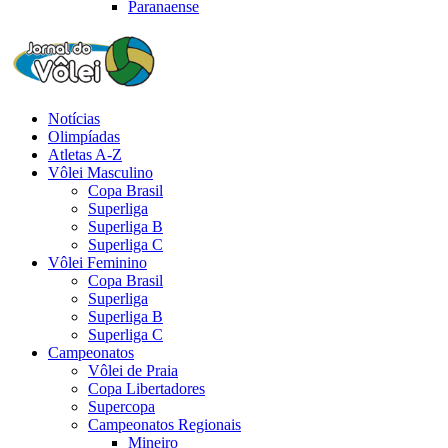
Paranaense
Notícias
Olimpíadas
Atletas A-Z
Vôlei Masculino
Copa Brasil
Superliga
Superliga B
Superliga C
Vôlei Feminino
Copa Brasil
Superliga
Superliga B
Superliga C
Campeonatos
Vôlei de Praia
Copa Libertadores
Supercopa
Campeonatos Regionais
Mineiro