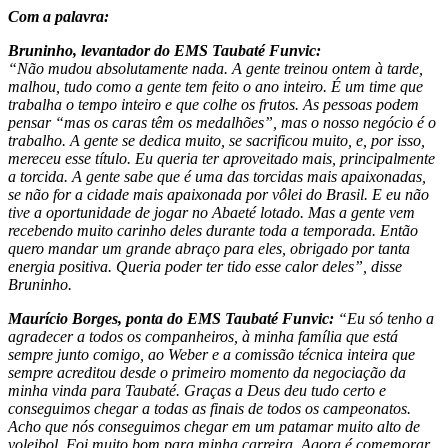
Com a palavra:
Bruninho, levantador do EMS Taubaté Funvic:
“Não mudou absolutamente nada. A gente treinou ontem à tarde,
malhou, tudo como a gente tem feito o ano inteiro. É um time que
trabalha o tempo inteiro e que colhe os frutos. As pessoas podem
pensar “mas os caras têm os medalhões”, mas o nosso negócio é o
trabalho. A gente se dedica muito, se sacrificou muito, e, por isso,
mereceu esse título. Eu queria ter aproveitado mais, principalmente
a torcida. A gente sabe que é uma das torcidas mais apaixonadas,
se não for a cidade mais apaixonada por vôlei do Brasil. E eu não
tive a oportunidade de jogar no Abaeté lotado. Mas a gente vem
recebendo muito carinho deles durante toda a temporada. Então
quero mandar um grande abraço para eles, obrigado por tanta
energia positiva. Queria poder ter tido esse calor deles”, disse
Bruninho.
Maurício Borges, ponta do EMS Taubaté Funvic:
“Eu só tenho a
agradecer a todos os companheiros, à minha família que está
sempre junto comigo, ao Weber e a comissão técnica inteira que
sempre acreditou desde o primeiro momento da negociação da
minha vinda para Taubaté. Graças a Deus deu tudo certo e
conseguimos chegar a todas as finais de todos os campeonatos.
Acho que nós conseguimos chegar em um patamar muito alto de
voleibol. Foi muito bom para minha carreira. Agora é comemorar