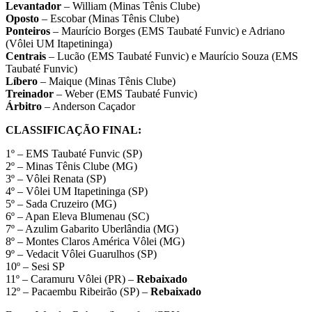
Levantador
– William (Minas Tênis Clube)
Oposto
– Escobar (Minas Tênis Clube)
Ponteiros
– Maurício Borges (EMS Taubaté Funvic) e Adriano
(Vôlei UM Itapetininga)
Centrais
– Lucão (EMS Taubaté Funvic) e Maurício Souza (EMS
Taubaté Funvic)
Líbero
– Maique (Minas Tênis Clube)
Treinador
– Weber (EMS Taubaté Funvic)
Árbitro
– Anderson Caçador
CLASSIFICAÇÃO FINAL:
1º – EMS Taubaté Funvic (SP)
2º – Minas Tênis Clube (MG)
3º – Vôlei Renata (SP)
4º – Vôlei UM Itapetininga (SP)
5º – Sada Cruzeiro (MG)
6º – Apan Eleva Blumenau (SC)
7º – Azulim Gabarito Uberlândia (MG)
8º – Montes Claros América Vôlei (MG)
9º – Vedacit Vôlei Guarulhos (SP)
10º – Sesi SP
11º – Caramuru Vôlei (PR) –
Rebaixado
12º – Pacaembu Ribeirão (SP) –
Rebaixado