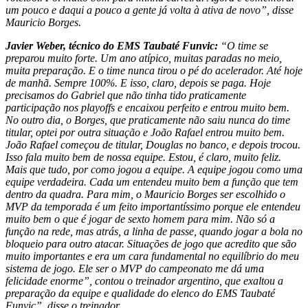
um pouco e daqui a pouco a gente já volta à ativa de novo”, disse
Mauricio Borges.
Javier Weber, técnico do EMS Taubaté Funvic:
“O time se
preparou muito forte. Um ano atípico, muitas paradas no meio,
muita preparação. E o time nunca tirou o pé do acelerador. Até hoje
de manhã. Sempre 100%. E isso, claro, depois se paga. Hoje
precisamos do Gabriel que não tinha tido praticamente
participação nos playoffs e encaixou perfeito e entrou muito bem.
No outro dia, o Borges, que praticamente não saiu nunca do time
titular, optei por outra situação e João Rafael entrou muito bem.
João Rafael começou de titular, Douglas no banco, e depois trocou.
Isso fala muito bem de nossa equipe. Estou, é claro, muito feliz.
Mais que tudo, por como jogou a equipe. A equipe jogou como uma
equipe verdadeira. Cada um entendeu muito bem a função que tem
dentro da quadra. Para mim, o Mauricio Borges ser escolhido o
MVP da temporada é um feito importantíssimo porque ele entendeu
muito bem o que é jogar de sexto homem para mim. Não só a
função na rede, mas atrás, a linha de passe, quando jogar a bola no
bloqueio para outro atacar. Situações de jogo que acredito que são
muito importantes e era um cara fundamental no equilíbrio do meu
sistema de jogo. Ele ser o MVP do campeonato me dá uma
felicidade enorme”, contou o treinador argentino, que exaltou a
preparação da equipe e qualidade do elenco do EMS Taubaté
Funvic”, disse o treinador.