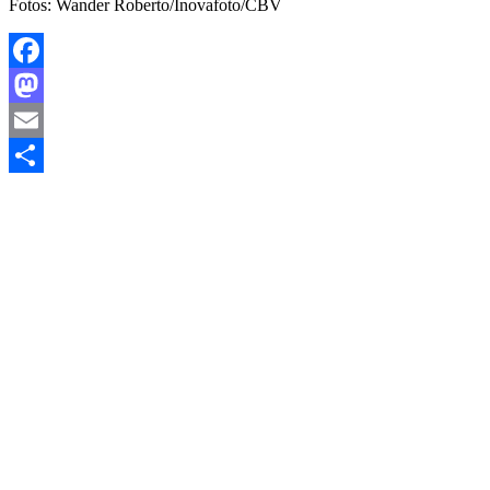
Fotos: Wander Roberto/Inovafoto/CBV
Facebook
Mastodon
Email
Share