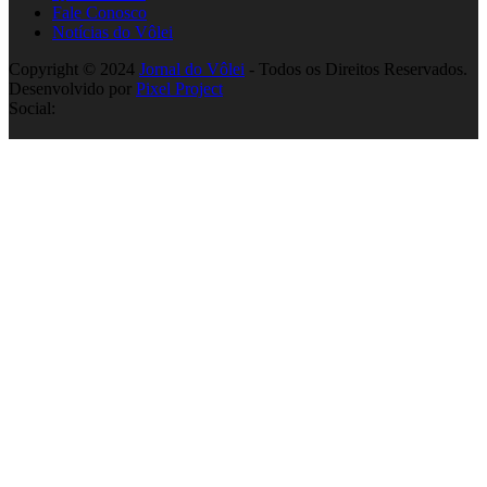
Fale Conosco
Notícias do Vôlei
Copyright © 2024
Jornal do Vôlei
- Todos os Direitos Reservados.
Desenvolvido por
Pixel Project
Social: