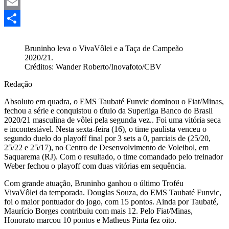
Mastodon
Email
Share
Bruninho leva o VivaVôlei e a Taça de Campeão
2020/21.
Créditos: Wander Roberto/Inovafoto/CBV
Redação
Absoluto em quadra, o EMS Taubaté Funvic dominou o Fiat/Minas,
fechou a série e conquistou o título da Superliga Banco do Brasil
2020/21 masculina de vôlei pela segunda vez.. Foi uma vitória seca
e incontestável. Nesta sexta-feira (16), o time paulista venceu o
segundo duelo do playoff final por 3 sets a 0, parciais de (25/20,
25/22 e 25/17), no Centro de Desenvolvimento de Voleibol, em
Saquarema (RJ). Com o resultado, o time comandado pelo treinador
Weber fechou o playoff com duas vitórias em sequência.
Com grande atuação, Bruninho ganhou o último Troféu
VivaVôlei da temporada. Douglas Souza, do EMS Taubaté Funvic,
foi o maior pontuador do jogo, com 15 pontos. Ainda por Taubaté,
Maurício Borges contribuiu com mais 12. Pelo Fiat/Minas,
Honorato marcou 10 pontos e Matheus Pinta fez oito.