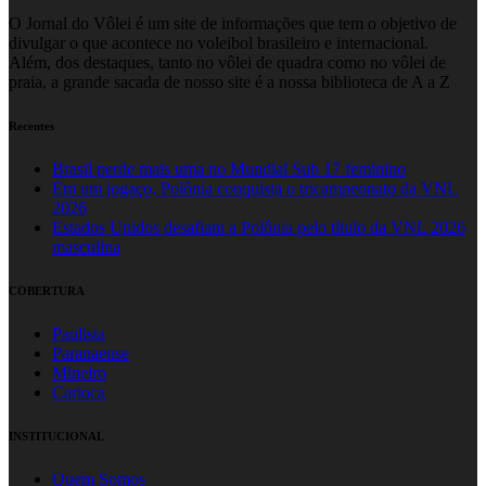
O Jornal do Vôlei é um site de informações que tem o objetivo de
divulgar o que acontece no voleibol brasileiro e internacional.
Além, dos destaques, tanto no vôlei de quadra como no vôlei de
praia, a grande sacada de nosso site é a nossa biblioteca de A a Z
Recentes
Brasil perde mais uma no Mundial Sub 17 feminino
Em um jogaço, Polônia conquista o tricampeonato da VNL
2026
Estados Unidos desafiam a Polônia pelo título da VNL 2026
masculina
COBERTURA
Paulista
Paranaense
Mineiro
Carioca
INSTITUCIONAL
Quem Somos