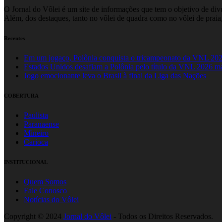
O Jornal do Vôlei é um site de informações que tem o objetivo de divul
Além, dos destaques, tanto no vôlei de quadra como no vôlei de praia,
Recentes
Em um jogaço, Polônia conquista o tricampeonato da VNL 20
Estados Unidos desafiam a Polônia pelo título da VNL 2026 m
Jogo emocionante leva o Brasil à final da Liga das Nações
COBERTURA
Paulista
Paranaense
Mineiro
Carioca
INSTITUCIONAL
Quem Somos
Fale Conosco
Notícias do Vôlei
Copyright © 2024
Jornal do Vôlei
- Todos os Direitos Reservados.