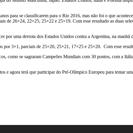
Copa do Mundo Masculina, Japão. Estados Unidos, Itália e Polônia dispu
anos para se classificarem para o Rio 2016, mas não foi o que aconteceu
iais de
26×24, 22×25, 25×22 e 25×19. Com esse resultado as duas seleç
rcer por uma derrota dos Estados Unidos contra a Argentina, na manhã de
s por 3×1, parciais de
25×20, 25×21, 17×25 e 25×20. Com esse resulta
cos, como se sagraram Campeões Mundiais com 30 pontos, com a Itália
os e agora terá que participar do Pré-Olímpico Europeu para tentar uma