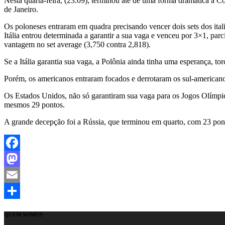
Nesta quarta-feira, (23.09), terminou até de uma forma dramática a 
de Janeiro.
Os poloneses entraram em quadra precisando vencer dois sets dos itali
Itália entrou determinada a garantir a sua vaga e venceu por 3×1, parc
vantagem no set average (3,750 contra 2,818).
Se a Itália garantia sua vaga, a Polônia ainda tinha uma esperança, to
Porém, os americanos entraram focados e derrotaram os sul-americano
Os Estados Unidos, não só garantiram sua vaga para os Jogos Olímpi
mesmos 29 pontos.
A grande decepção foi a Rússia, que terminou em quarto, com 23 pont
Facebook
Mastodon
Email
Share
QUEM SOMOS