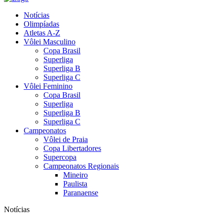
Notícias
Olimpíadas
Atletas A-Z
Vôlei Masculino
Copa Brasil
Superliga
Superliga B
Superliga C
Vôlei Feminino
Copa Brasil
Superliga
Superliga B
Superliga C
Campeonatos
Vôlei de Praia
Copa Libertadores
Supercopa
Campeonatos Regionais
Mineiro
Paulista
Paranaense
Notícias