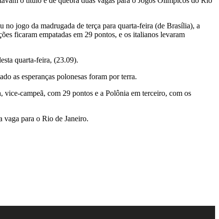
tavam o título e de quebra duas vagas para o Jogos Olímpicos do Rio
 no jogo da madrugada de terça para quarta-feira (de Brasília), a
ões ficaram empatadas em 29 pontos, e os italianos levaram
sta quarta-feira, (23.09).
do as esperanças polonesas foram por terra.
, vice-campeã, com 29 pontos e a Polônia em terceiro, com os
 vaga para o Rio de Janeiro.