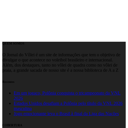
QUEM SOMOS
O Jornal do Vôlei é um site de informações que tem o objetivo de
divulgar o que acontece no voleibol brasileiro e internacional.
Além, dos destaques, tanto no vôlei de quadra como no vôlei de
praia, a grande sacada de nosso site é a nossa biblioteca de A a Z
Recentes
Em um jogaço, Polônia conquista o tricampeonato da VNL
2026
Estados Unidos desafiam a Polônia pelo título da VNL 2026
masculina
Jogo emocionante leva o Brasil à final da Liga das Nações
COBERTURA