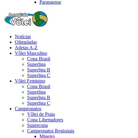
Paranaense
Notícias
Olimpíadas
Atletas A-Z
Vôlei Masculino
Copa Brasil
Superliga
Superliga B
Superliga C
Vôlei Feminino
Copa Brasil
Superliga
Superliga B
Superliga C
Campeonatos
Vôlei de Praia
Copa Libertadores
Supercopa
Campeonatos Regionais
Mineiro