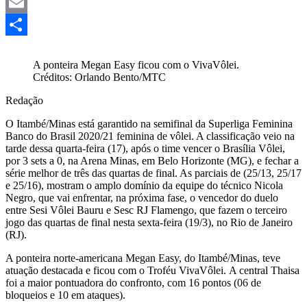
Mastodon
Email
Share
A ponteira Megan Easy ficou com o VivaVôlei.
Créditos: Orlando Bento/MTC
Redação
O Itambé/Minas está garantido na semifinal da Superliga Feminina
Banco do Brasil 2020/21 feminina de vôlei. A classificação veio na
tarde dessa quarta-feira (17), após o time vencer o Brasília Vôlei,
por 3 sets a 0, na Arena Minas, em Belo Horizonte (MG), e fechar a
série melhor de três das quartas de final. As parciais de (25/13, 25/17
e 25/16), mostram o amplo domínio da equipe do técnico Nicola
Negro, que vai enfrentar, na próxima fase, o vencedor do duelo
entre Sesi Vôlei Bauru e Sesc RJ Flamengo, que fazem o terceiro
jogo das quartas de final nesta sexta-feira (19/3), no Rio de Janeiro
(RJ).
A ponteira norte-americana Megan Easy, do Itambé/Minas, teve
atuação destacada e ficou com o Troféu VivaVôlei. A central Thaisa
foi a maior pontuadora do confronto, com 16 pontos (06 de
bloqueios e 10 em ataques).