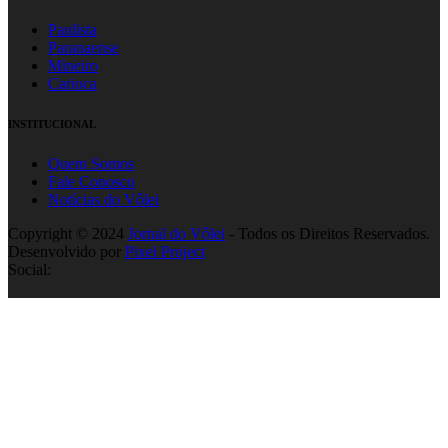
Paulista
Paranaense
Mineiro
Carioca
INSTITUCIONAL
Quem Somos
Fale Conosco
Notícias do Vôlei
Copyright © 2024
Jornal do Vôlei
- Todos os Direitos Reservados.
Desenvolvido por
Pixel Project
Social: