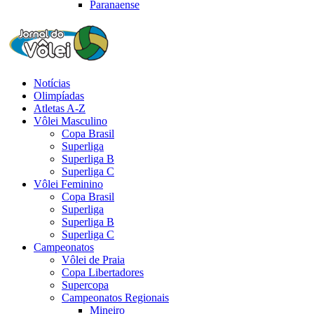
Paranaense
Notícias
Olimpíadas
Atletas A-Z
Vôlei Masculino
Copa Brasil
Superliga
Superliga B
Superliga C
Vôlei Feminino
Copa Brasil
Superliga
Superliga B
Superliga C
Campeonatos
Vôlei de Praia
Copa Libertadores
Supercopa
Campeonatos Regionais
Mineiro