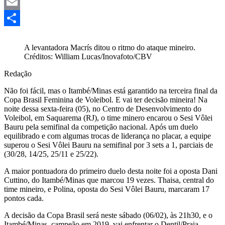
Mastodon
Email
Share
A levantadora Macrís ditou o ritmo do ataque mineiro.
Créditos: William Lucas/Inovafoto/CBV
Redação
Não foi fácil, mas o Itambé/Minas está garantido na terceira final da
Copa Brasil Feminina de Voleibol. E vai ter decisão mineira! Na
noite dessa sexta-feira (05), no Centro de Desenvolvimento do
Voleibol, em Saquarema (RJ), o time minero encarou o Sesi Vôlei
Bauru pela semifinal da competição nacional. Após um duelo
equilibrado e com algumas trocas de liderança no placar, a equipe
superou o Sesi Vôlei Bauru na semifinal por 3 sets a 1, parciais de
(30/28, 14/25, 25/11 e 25/22).
A maior pontuadora do primeiro duelo desta noite foi a oposta Dani
Cuttino, do Itambé/Minas que marcou 19 vezes. Thaisa, central do
time mineiro, e Polina, oposta do Sesi Vôlei Bauru, marcaram 17
pontos cada.
A decisão da Copa Brasil será neste sábado (06/02), às 21h30, e o
Itambé/Minas, campeão em 2019, vai enfrentar o Dentil/Praia