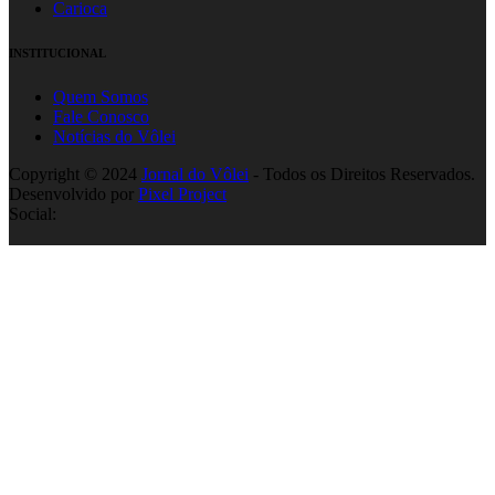
Carioca
INSTITUCIONAL
Quem Somos
Fale Conosco
Notícias do Vôlei
Copyright © 2024
Jornal do Vôlei
- Todos os Direitos Reservados.
Desenvolvido por
Pixel Project
Social: