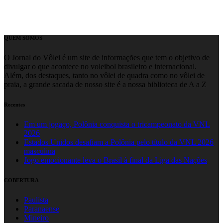
QUEM SOMOS
O Jornal do Vôlei é um site de informações que tem o objetivo de
divulgar o que acontece no voleibol brasileiro e internacional.
Além, dos destaques, tanto no vôlei de quadra como no vôlei de
praia, a grande sacada de nosso site é a nossa biblioteca de A a Z
Recentes
Em um jogaço, Polônia conquista o tricampeonato da VNL
2026
Estados Unidos desafiam a Polônia pelo título da VNL 2026
masculina
Jogo emocionante leva o Brasil à final da Liga das Nações
COBERTURA
Paulista
Paranaense
Mineiro