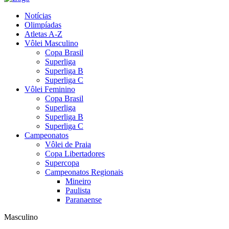
Notícias
Olimpíadas
Atletas A-Z
Vôlei Masculino
Copa Brasil
Superliga
Superliga B
Superliga C
Vôlei Feminino
Copa Brasil
Superliga
Superliga B
Superliga C
Campeonatos
Vôlei de Praia
Copa Libertadores
Supercopa
Campeonatos Regionais
Mineiro
Paulista
Paranaense
Masculino