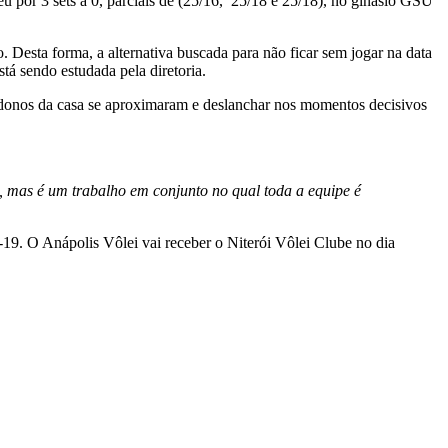
u por 3 sets a 0, parciais de (25/16, 25/18 e 25/18), no ginásio GSU
 Desta forma, a alternativa buscada para não ficar sem jogar na data
tá sendo estudada pela diretoria.
onos da casa se aproximaram e deslanchar nos momentos decisivos
io, mas é um trabalho em conjunto no qual toda a equipe é
-19. O Anápolis Vôlei vai receber o Niterói Vôlei Clube no dia