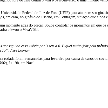
 Jogando fora de casa contra o Vila Nova/Universo, o time mineiro vence
Universidade Federal de Juiz de Fora (UFJF) para atuar em seu ginásio.
os, em casa, no ginásio do Riacho, em Contagem, situação que ainda es
um momento atrás do placar. Soube controlar os momentos em que os d
adra e levou o VivaVôlei.
 conseguido essa vitória por 3 sets a 0. Fiquei muito feliz pelo prêm
tição”, disse Leonam.
eira rodada foram remarcadas para fevereiro por causa de casos de covid
/02), às 19h, em Natal.