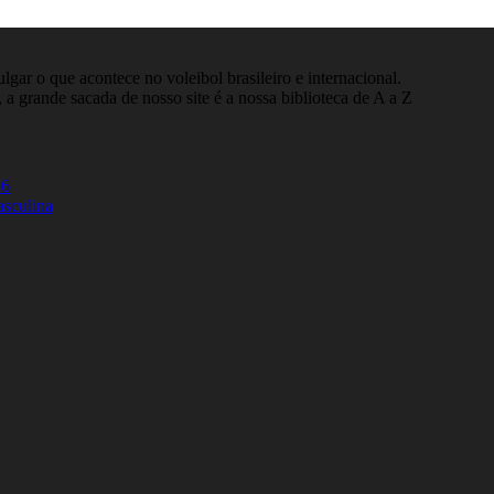
gar o que acontece no voleibol brasileiro e internacional.
 a grande sacada de nosso site é a nossa biblioteca de A a Z
26
asculina