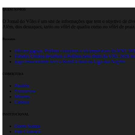
Share
QUEM SOMOS
O Jornal do Vôlei é um site de informações que tem o objetivo de divul
Além, dos destaques, tanto no vôlei de quadra como no vôlei de praia,
Recentes
Em um jogaço, Polônia conquista o tricampeonato da VNL 20
Estados Unidos desafiam a Polônia pelo título da VNL 2026 m
Jogo emocionante leva o Brasil à final da Liga das Nações
COBERTURA
Paulista
Paranaense
Mineiro
Carioca
INSTITUCIONAL
Quem Somos
Fale Conosco