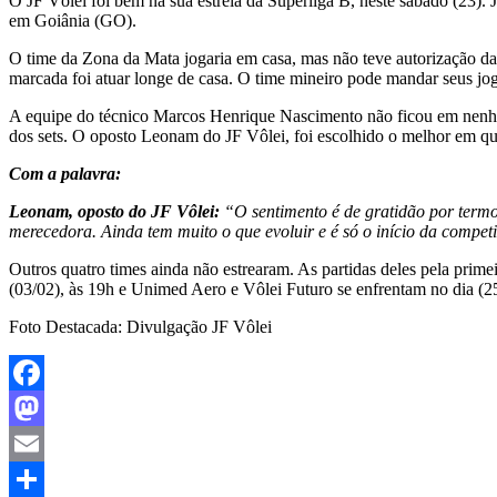
O JF Vôlei foi bem na sua estreia da Superliga B, neste sábado (23).
em Goiânia (GO).
O time da Zona da Mata jogaria em casa, mas não teve autorização da 
marcada foi atuar longe de casa. O time mineiro pode mandar seus jog
A equipe do técnico Marcos Henrique Nascimento não ficou em nenh
dos sets. O oposto Leonam do JF Vôlei, foi escolhido o melhor em qu
Com a palavra:
Leonam, oposto do JF Vôlei:
“O sentimento é de gratidão por termos
merecedora. Ainda tem muito o que evoluir e é só o início da compe
Outros quatro times ainda não estrearam. As partidas deles pela prim
(03/02), às 19h e Unimed Aero e Vôlei Futuro se enfrentam no dia (25
Foto Destacada: Divulgação JF Vôlei
Facebook
Mastodon
Email