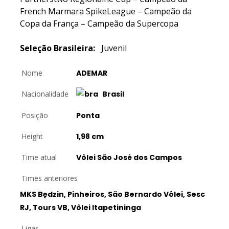
French Marmara SpikeLeague – Campeão da
Copa da França – Campeão da Supercopa
Seleção Brasileira:
Juvenil
Nome
ADEMAR
Nacionalidade
Brasil
Posição
Ponta
Height
1,98 cm
Time atual
Vôlei São José dos Campos
Times anteriores
MKS Będzin, Pinheiros, São Bernardo Vôlei, Sesc
RJ, Tours VB, Vôlei Itapetininga
Ligas