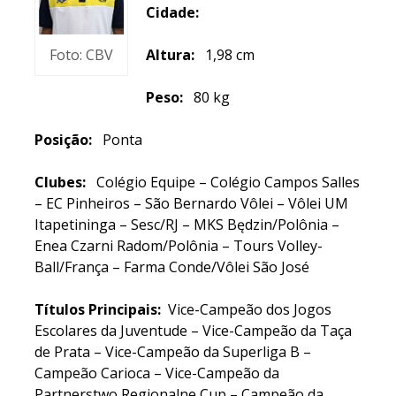
Cidade:
Foto: CBV
Altura:
1,98 cm
Peso:
80 kg
Posição:
Ponta
Clubes:
Colégio Equipe – Colégio Campos Salles
– EC Pinheiros – São Bernardo Vôlei – Vôlei UM
Itapetininga – Sesc/RJ – MKS Będzin/Polônia –
Enea Czarni Radom/Polônia – Tours Volley-
Ball/França – Farma Conde/Vôlei São José
Títulos Principais:
Vice-Campeão dos Jogos
Escolares da Juventude – Vice-Campeão da Taça
de Prata – Vice-Campeão da Superliga B –
Campeão Carioca – Vice-Campeão da
Partnerstwo Regionalne Cup – Campeão da