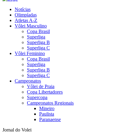
Notícias
Olimpíadas
Atletas A-Z
Vôlei Masculino
Copa Brasil
Superliga
Superliga B
Superliga C
Vôlei Feminino
Copa Brasil
Superliga
Superliga B
Superliga C
Campeonatos
Vôlei de Praia
Copa Libertadores
Supercopa
Campeonatos Regionais
Mineiro
Paulista
Paranaense
Jornal do Volei