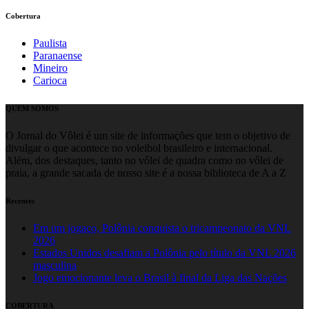
Cobertura
Paulista
Paranaense
Mineiro
Carioca
QUEM SOMOS
O Jornal do Vôlei é um site de informações que tem o objetivo de
divulgar o que acontece no voleibol brasileiro e internacional.
Além, dos destaques, tanto no vôlei de quadra como no vôlei de
praia, a grande sacada de nosso site é a nossa biblioteca de A a Z
Recentes
Em um jogaço, Polônia conquista o tricampeonato da VNL
2026
Estados Unidos desafiam a Polônia pelo título da VNL 2026
masculina
Jogo emocionante leva o Brasil à final da Liga das Nações
COBERTURA