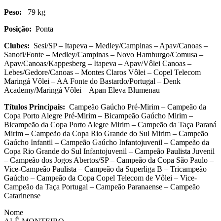
Peso:
79 kg
Posição:
Ponta
Clubes:
Sesi/SP – Itapeva – Medley/Campinas – Apav/Canoas –
Sanofi/Fonte – Medley/Campinas – Novo Hamburgo/Comusa –
Apav/Canoas/Kappesberg – Itapeva – Apav/Vôlei Canoas –
Lebes/Gedore/Canoas – Montes Claros Vôlei – Copel Telecom
Maringá Vôlei – AA Fonte do Bastardo/Portugal – Denk
Academy/Maringá Vôlei – Apan Eleva Blumenau
Títulos Principais:
Campeão Gaúcho Pré-Mirim – Campeão da
Copa Porto Alegre Pré-Mirim – Bicampeão Gaúcho Mirim –
Bicampeão da Copa Porto Alegre Mirim – Campeão da Taça Paraná
Mirim – Campeão da Copa Rio Grande do Sul Mirim – Campeão
Gaúcho Infantil – Campeão Gaúcho Infantojuvenil – Campeão da
Copa Rio Grande do Sul Infantojuvenil – Campeão Paulista Juvenil
– Campeão dos Jogos Abertos/SP – Campeão da Copa São Paulo –
Vice-Campeão Paulista – Campeão da Superliga B – Tricampeão
Gaúcho – Campeão da Copa Copel Telecom de Vôlei – Vice-
Campeão da Taça Portugal – Campeão Paranaense – Campeão
Catarinense
Nome