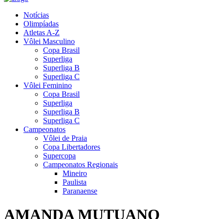
Notícias
Olimpíadas
Atletas A-Z
Vôlei Masculino
Copa Brasil
Superliga
Superliga B
Superliga C
Vôlei Feminino
Copa Brasil
Superliga
Superliga B
Superliga C
Campeonatos
Vôlei de Praia
Copa Libertadores
Supercopa
Campeonatos Regionais
Mineiro
Paulista
Paranaense
AMANDA MUTUANO