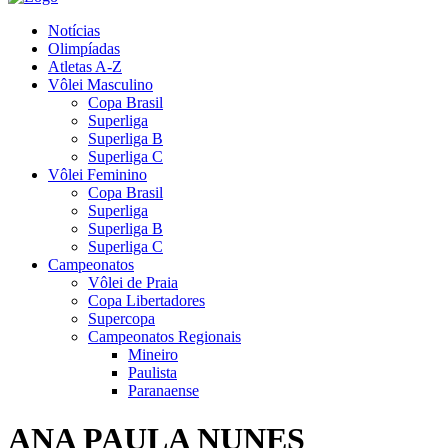
Notícias
Olimpíadas
Atletas A-Z
Vôlei Masculino
Copa Brasil
Superliga
Superliga B
Superliga C
Vôlei Feminino
Copa Brasil
Superliga
Superliga B
Superliga C
Campeonatos
Vôlei de Praia
Copa Libertadores
Supercopa
Campeonatos Regionais
Mineiro
Paulista
Paranaense
ANA PAULA NUNES