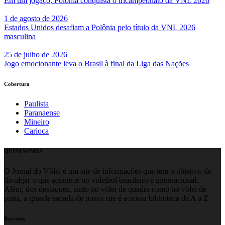
Em um jogaço, Polônia conquista o tricampeonato da VNL 2026
1 de agosto de 2026
Estados Unidos desafiam a Polônia pelo título da VNL 2026
masculina
25 de julho de 2026
Jogo emocionante leva o Brasil à final da Liga das Nações
Cobertura
Paulista
Paranaense
Mineiro
Carioca
QUEM SOMOS
O Jornal do Vôlei é um site de informações que tem o objetivo de
divulgar o que acontece no voleibol brasileiro e internacional.
Além, dos destaques, tanto no vôlei de quadra como no vôlei de
praia, a grande sacada de nosso site é a nossa biblioteca de A a Z
Recentes