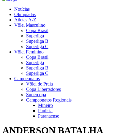
Notícias
Olimpíadas
Atletas A-Z
Vôlei Masculino
Copa Brasil
Superliga
Superliga B
Superliga C
Vôlei Feminino
Copa Brasil
Superliga
Superliga B
Superliga C
Campeonatos
Vôlei de Praia
Copa Libertadores
Supercopa
Campeonatos Regionais
Mineiro
Paulista
Paranaense
ANDERSON BATALHA