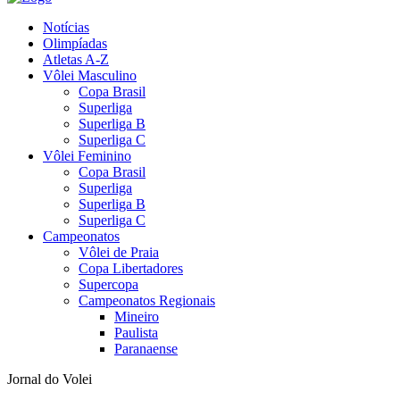
Notícias
Olimpíadas
Atletas A-Z
Vôlei Masculino
Copa Brasil
Superliga
Superliga B
Superliga C
Vôlei Feminino
Copa Brasil
Superliga
Superliga B
Superliga C
Campeonatos
Vôlei de Praia
Copa Libertadores
Supercopa
Campeonatos Regionais
Mineiro
Paulista
Paranaense
Jornal do Volei