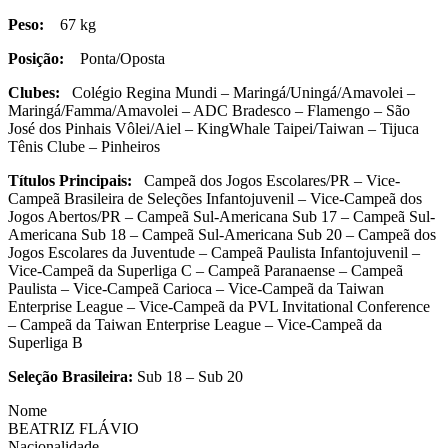
Peso:
67 kg
Posição:
Ponta/Oposta
Clubes:
Colégio Regina Mundi – Maringá/Uningá/Amavolei –
Maringá/Famma/Amavolei – ADC Bradesco – Flamengo – São
José dos Pinhais Vôlei/Aiel – KingWhale Taipei/Taiwan – Tijuca
Tênis Clube – Pinheiros
Títulos Principais:
Campeã dos Jogos Escolares/PR – Vice-
Campeã Brasileira de Seleções Infantojuvenil – Vice-Campeã dos
Jogos Abertos/PR – Campeã Sul-Americana Sub 17 – Campeã Sul-
Americana Sub 18 – Campeã Sul-Americana Sub 20 – Campeã dos
Jogos Escolares da Juventude – Campeã Paulista Infantojuvenil –
Vice-Campeã da Superliga C – Campeã Paranaense – Campeã
Paulista – Vice-Campeã Carioca – Vice-Campeã da Taiwan
Enterprise League – Vice-Campeã da PVL Invitational Conference
– Campeã da Taiwan Enterprise League – Vice-Campeã da
Superliga B
Seleção Brasileira:
Sub 18 – Sub 20
Nome
BEATRIZ FLÁVIO
Nacionalidade