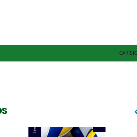
Levantador
CARÍSI
MARLON YARED
OS
Levantador