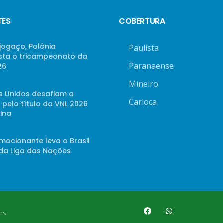
TES
COBERTURA
jogaço, Polônia
Paulista
sta o tricampeonato da
Paranaense
26
Mineiro
s Unidos desafiam a
Carioca
 pelo título da VNL 2026
ina
mocionante leva o Brasil
 da Liga das Nações
os.