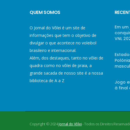
QUEM SOMOS
RECEN
Em um 
O Jornal do Vôlei é um site de
conqui
informações que tem o objetivo de
VNL 20
divulgar o que acontece no voleibol
brasileiro e internacional.
Estado
Além, dos destaques, tanto no vôlei de
Polônia
quadra como no vôlei de praia, a
mascul
grande sacada de nosso site é a nossa
biblioteca de A a Z
Jogo e
à final
Copyright © 2024
- Todos os Direitos Reservad
Jornal do Vôlei