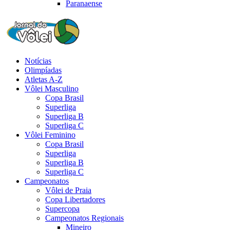
Paranaense
Notícias
Olimpíadas
Atletas A-Z
Vôlei Masculino
Copa Brasil
Superliga
Superliga B
Superliga C
Vôlei Feminino
Copa Brasil
Superliga
Superliga B
Superliga C
Campeonatos
Vôlei de Praia
Copa Libertadores
Supercopa
Campeonatos Regionais
Mineiro