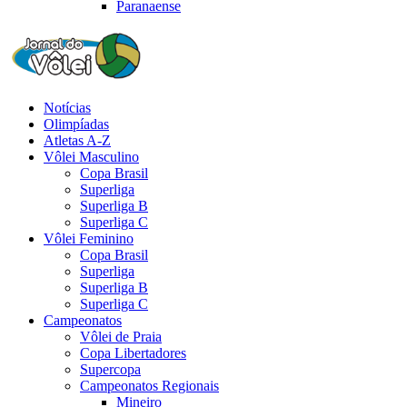
Paranaense
Notícias
Olimpíadas
Atletas A-Z
Vôlei Masculino
Copa Brasil
Superliga
Superliga B
Superliga C
Vôlei Feminino
Copa Brasil
Superliga
Superliga B
Superliga C
Campeonatos
Vôlei de Praia
Copa Libertadores
Supercopa
Campeonatos Regionais
Mineiro