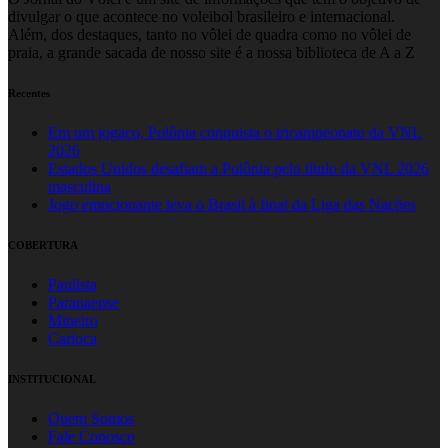
divulgar o que acontece no voleibol brasileiro e internacional.
Além, dos destaques, tanto no vôlei de quadra como no vôlei de
praia, a grande sacada de nosso site é a nossa biblioteca de A a Z
Recentes
Em um jogaço, Polônia conquista o tricampeonato da VNL
2026
Estados Unidos desafiam a Polônia pelo título da VNL 2026
masculina
Jogo emocionante leva o Brasil à final da Liga das Nações
COBERTURA
Paulista
Paranaense
Mineiro
Carioca
INSTITUCIONAL
Quem Somos
Fale Conosco