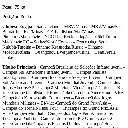
Peso:
75 kg
Posição:
Ponta
Clubes:
Sogipa – São Caetano – MRV/Minas – MRV/Minas/São
Bernardo – Fiat/Minas – CA Paulistano/Fiat/Minas –
Pinheiros/Mackenzie – NEC Red Rockets/Japão – Vôlei Futuro –
Mackenzie EC – Sollys/Nestlè/Osasco – Fenerbahçe Spor
Kulübü/Turquia – Dínamo Krasnodar/Rússia – Dínamo
Moscou/Rússia – Guangzhou Evergrande/China – Dentil/Praia
Clube
Títulos Principais:
Campeã Brasileira de Seleções Infantojuvenil –
Campeã Sul-Americana Infantojuvenil – Campeã Paulista
Infantojuvenil – Campeã Brasileira de Seleções Juvenil – Campeã
Sul-Americana Juvenil – Campeã Mundial Juvenil – Campeã dos
Jogos Abertos/SP – Campeã Mineira – Vice-Campeã Carioca – Bi-
Vice-Campeã Paulista – Bicampeã da Copa Pan-Americana – Vice-
Campeã do Kurowashiki Tournament – Bicampeã dos Jogos
Mundiais Militares – Bi-Vice-Campeã do Grand Prix/Ásia –
Campeã do Torneio Final Four – Tricampeã do Grand Prix/Ásia –
Vice-Campeã Mundial – Campeã dos Jogos Pan-Americanos –
Tricampeã Paulista – Campeã do Torneio Pré-Olímpico 2012 –
Vice-Campeã da Copa dos Estados Unidos – Tricampeã Sul-