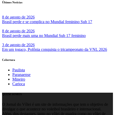
Últimos Notícias
8 de agosto de 2026
Brasil perde e se complica no Mundial feminino Sub 17
8 de agosto de 2026
Brasil perde mais uma no Mundial Sub 17 feminino
3 de agosto de 2026
Em um jogaço, Polônia conquista o tricampeonato da VNL 2026
Cobertura
Paulista
Paranaense
Mineiro
Carioca
QUEM SOMOS
O Jornal do Vôlei é um site de informações que tem o objetivo de
divulgar o que acontece no voleibol brasileiro e internacional.
Além, dos destaques, tanto no vôlei de quadra como no vôlei de