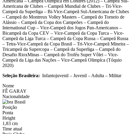
Americana – Campeã Olímpica em Londres (2012) – Campeã Sul-
Americana de Clubes – Campeã Mundial de Clubes – Tri-Vice-
Campeã da Superliga – Bi-Vice-Campeã Sul-Americana de Clubes
– Campeã do Montreux Volley Masters – Campeã do
Torneio de
Alássio – Campeã da Copa dos Campeões – Campeã do
International Cup – Vice-Campeã dos Jogos Pan-Americanos –
Bicampeã da Copa CEV – Vice-Campeã da Copa Turca – Vice-
Campeã da Liga Turca – Campeã da Copa Russa – Campeã Russa
– Tetra-Vice-Campeã da Copa Brasil – Tri-Vice-Campeã Mineira –
Tricampeã da Supercopa – Campeã da Superliga – Campeã do
Desafio RioxMinas – Campeã do Troféu Super Vôlei – Vice-
Campeã da Liga das Nações – Vice-Campeã Olimpíca (Tóquio
2020)
Seleção Brasileira:
Infantojuvenil – Juvenil – Adulta – Militar
Nome
FÊ GARAY
Nacionalidade
Brasil
Posição
Ponta
Height
1,83 cm
Time atual