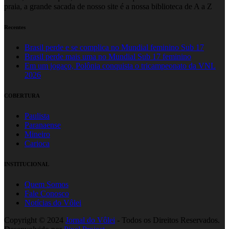
praia, a grande sacada de nosso site é a nossa biblioteca de A a Z
Recentes
Brasil perde e se complica no Mundial feminino Sub 17
Brasil perde mais uma no Mundial Sub 17 feminino
Em um jogaço, Polônia conquista o tricampeonato da VNL
2026
COBERTURA
Paulista
Paranaense
Mineiro
Carioca
INSTITUCIONAL
Quem Somos
Fale Conosco
Notícias do Vôlei
Copyright © 2024
Jornal do Vôlei
- Todos os Direitos Reservados.