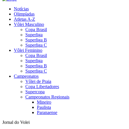
Notícias
Olimpíadas
Atletas A-Z
Vôlei Masculino
Copa Brasil
Superliga
Superliga B
Superliga C
Vôlei Feminino
Copa Brasil
Superliga
Superliga B
Superliga C
Campeonatos
Vôlei de Praia
Copa Libertadores
Supercopa
Campeonatos Regionais
Mineiro
Paulista
Paranaense
Jornal do Volei