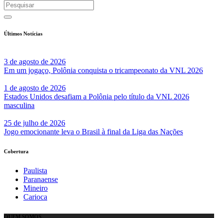
Últimos Notícias
3 de agosto de 2026
Em um jogaço, Polônia conquista o tricampeonato da VNL 2026
1 de agosto de 2026
Estados Unidos desafiam a Polônia pelo título da VNL 2026
masculina
25 de julho de 2026
Jogo emocionante leva o Brasil à final da Liga das Nações
Cobertura
Paulista
Paranaense
Mineiro
Carioca
QUEM SOMOS