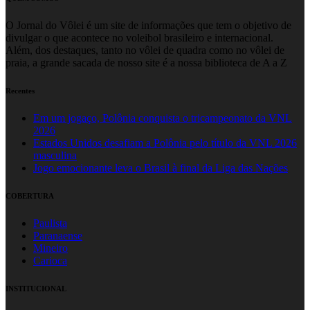
O Jornal do Vôlei é um site de informações que tem o objetivo de
divulgar o que acontece no voleibol brasileiro e internacional.
Além, dos destaques, tanto no vôlei de quadra como no vôlei de
praia, a grande sacada de nosso site é a nossa biblioteca de A a Z
Recentes
Em um jogaço, Polônia conquista o tricampeonato da VNL
2026
Estados Unidos desafiam a Polônia pelo título da VNL 2026
masculina
Jogo emocionante leva o Brasil à final da Liga das Nações
COBERTURA
Paulista
Paranaense
Mineiro
Carioca
INSTITUCIONAL