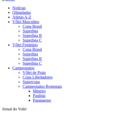
Notícias
Olimpíadas
Atletas A-Z
Vôlei Masculino
Copa Brasil
Superliga
Superliga B
Superliga C
Vôlei Feminino
Copa Brasil
Superliga
Superliga B
Superliga C
Campeonatos
Vôlei de Praia
Copa Libertadores
Supercopa
Campeonatos Regionais
Mineiro
Paulista
Paranaense
Jornal do Volei