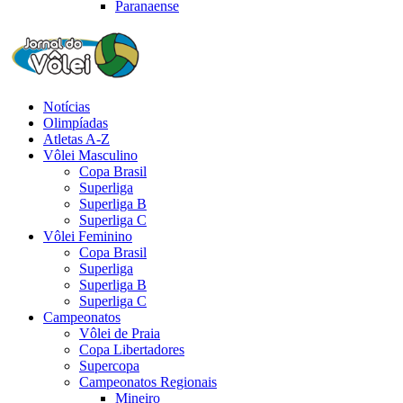
Paranaense
Notícias
Olimpíadas
Atletas A-Z
Vôlei Masculino
Copa Brasil
Superliga
Superliga B
Superliga C
Vôlei Feminino
Copa Brasil
Superliga
Superliga B
Superliga C
Campeonatos
Vôlei de Praia
Copa Libertadores
Supercopa
Campeonatos Regionais
Mineiro