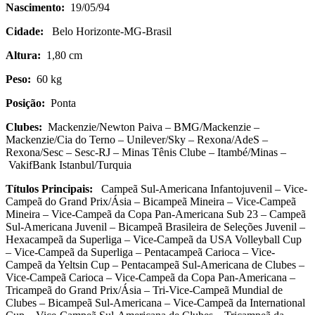
Nascimento:
19/05/94
Cidade:
Belo Horizonte-MG-Brasil
Altura:
1,80 cm
Peso:
60 kg
Posição:
Ponta
Clubes:
Mackenzie/Newton Paiva – BMG/Mackenzie –
Mackenzie/Cia do Terno – Unilever/Sky – Rexona/AdeS –
Rexona/Sesc – Sesc-RJ – Minas Tênis Clube – Itambé/Minas –
VakifBank Istanbul/Turquia
Títulos Principais:
Campeã Sul-Americana Infantojuvenil – Vice-
Campeã do Grand Prix/Ásia – Bicampeã Mineira – Vice-Campeã
Mineira – Vice-Campeã da Copa Pan-Americana Sub 23 – Campeã
Sul-Americana Juvenil – Bicampeã Brasileira de Seleções Juvenil –
Hexacampeã da Superliga – Vice-Campeã da USA Volleyball Cup
– Vice-Campeã da Superliga – Pentacampeã Carioca – Vice-
Campeã da Yeltsin Cup – Pentacampeã Sul-Americana de Clubes –
Vice-Campeã Carioca – Vice-Campeã da Copa Pan-Americana –
Tricampeã do Grand Prix/Ásia – Tri-Vice-Campeã Mundial de
Clubes – Bicampeã Sul-Americana – Vice-Campeã da International