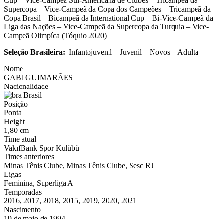
Cup – Vice-Campeã Sul-Americana de Clubes – Tricampeã da
Supercopa – Vice-Campeã da Copa dos Campeões – Tricampeã da
Copa Brasil – Bicampeã da International Cup – Bi-Vice-Campeã da
Liga das Nações – Vice-Campeã da Supercopa da Turquia – Vice-
Campeã Olimpíca (Tóquio 2020)
Seleção Brasileira:
Infantojuvenil – Juvenil – Novos – Adulta
Nome
GABI GUIMARÃES
Nacionalidade
Brasil
Posição
Ponta
Height
1,80 cm
Time atual
VakıfBank Spor Kulübü
Times anteriores
Minas Tênis Clube, Minas Tênis Clube, Sesc RJ
Ligas
Feminina, Superliga A
Temporadas
2016, 2017, 2018, 2015, 2019, 2020, 2021
Nascimento
19 de maio de 1994