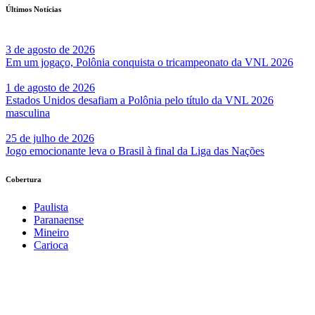
Últimos Notícias
3 de agosto de 2026
Em um jogaço, Polônia conquista o tricampeonato da VNL 2026
1 de agosto de 2026
Estados Unidos desafiam a Polônia pelo título da VNL 2026
masculina
25 de julho de 2026
Jogo emocionante leva o Brasil à final da Liga das Nações
Cobertura
Paulista
Paranaense
Mineiro
Carioca