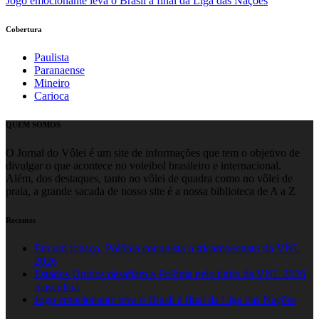
Jogo emocionante leva o Brasil à final da Liga das Nações
Cobertura
Paulista
Paranaense
Mineiro
Carioca
QUEM SOMOS
O Jornal do Vôlei é um site de informações que tem o objetivo de
divulgar o que acontece no voleibol brasileiro e internacional.
Além, dos destaques, tanto no vôlei de quadra como no vôlei de
praia, a grande sacada de nosso site é a nossa biblioteca de A a Z
Recentes
Em um jogaço, Polônia conquista o tricampeonato da VNL
2026
Estados Unidos desafiam a Polônia pelo título da VNL 2026
masculina
Jogo emocionante leva o Brasil à final da Liga das Nações