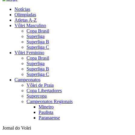
Notícias
Olimpíadas
Atletas A-Z
Vôlei Masculino
Copa Brasil
Superliga
Superliga B
Superliga C
Vôlei Feminino
Copa Brasil
Superliga
Superliga B
Superliga C
Campeonatos
Vôlei de Praia
Copa Libertadores
Supercopa
Campeonatos Regionais
Mineiro
Paulista
Paranaense
Jornal do Volei