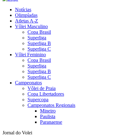
Notícias
Olimpíadas
Atletas A-Z
Vôlei Masculino
Copa Brasil
Superliga
Superliga B
Superliga C
Vôlei Feminino
Copa Brasil
Superliga
Superliga B
Superliga C
Campeonatos
Vôlei de Praia
Copa Libertadores
Supercopa
Campeonatos Regionais
Mineiro
Paulista
Paranaense
Jornal do Volei