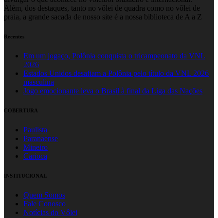
Além, dos destaques, tanto no vôlei de quadra como no vôlei de
praia, a grande sacada de nosso site é a nossa biblioteca de A a Z
Recentes
Em um jogaço, Polônia conquista o tricampeonato da VNL
2026
Estados Unidos desafiam a Polônia pelo título da VNL 2026
masculina
Jogo emocionante leva o Brasil à final da Liga das Nações
COBERTURA
Paulista
Paranaense
Mineiro
Carioca
INSTITUCIONAL
Quem Somos
Fale Conosco
Notícias do Vôlei