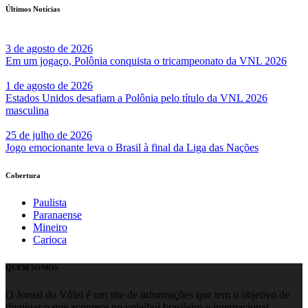
Últimos Notícias
3 de agosto de 2026
Em um jogaço, Polônia conquista o tricampeonato da VNL 2026
1 de agosto de 2026
Estados Unidos desafiam a Polônia pelo título da VNL 2026
masculina
25 de julho de 2026
Jogo emocionante leva o Brasil à final da Liga das Nações
Cobertura
Paulista
Paranaense
Mineiro
Carioca
QUEM SOMOS
O Jornal do Vôlei é um site de informações que tem o objetivo de
divulgar o que acontece no voleibol brasileiro e internacional.