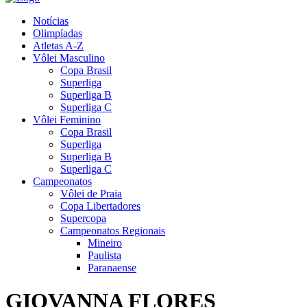
Notícias
Olimpíadas
Atletas A-Z
Vôlei Masculino
Copa Brasil
Superliga
Superliga B
Superliga C
Vôlei Feminino
Copa Brasil
Superliga
Superliga B
Superliga C
Campeonatos
Vôlei de Praia
Copa Libertadores
Supercopa
Campeonatos Regionais
Mineiro
Paulista
Paranaense
GIOVANNA FLORES