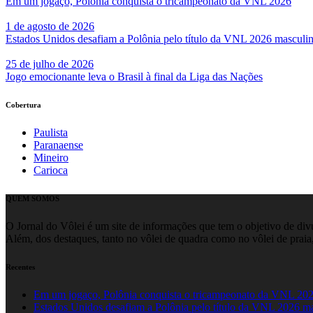
Em um jogaço, Polônia conquista o tricampeonato da VNL 2026
1 de agosto de 2026
Estados Unidos desafiam a Polônia pelo título da VNL 2026 masculi
25 de julho de 2026
Jogo emocionante leva o Brasil à final da Liga das Nações
Cobertura
Paulista
Paranaense
Mineiro
Carioca
QUEM SOMOS
O Jornal do Vôlei é um site de informações que tem o objetivo de divul
Além, dos destaques, tanto no vôlei de quadra como no vôlei de praia,
Recentes
Em um jogaço, Polônia conquista o tricampeonato da VNL 20
Estados Unidos desafiam a Polônia pelo título da VNL 2026 m