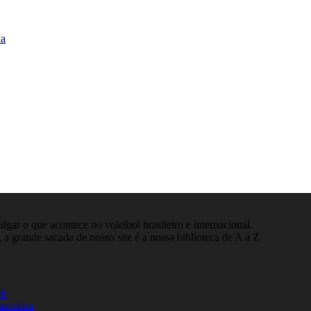
na
gar o que acontece no voleibol brasileiro e internacional.
 a grande sacada de nosso site é a nossa biblioteca de A a Z
26
asculina