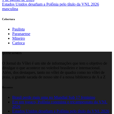
Estados Unidos desafiam a Polônia pelo título da VNL 2026
masculina
Cobertura
Paulista
Paranaense
Mineiro
Carioca
QUEM SOMOS
O Jornal do Vôlei é um site de informações que tem o objetivo de
divulgar o que acontece no voleibol brasileiro e internacional.
Além, dos destaques, tanto no vôlei de quadra como no vôlei de
praia, a grande sacada de nosso site é a nossa biblioteca de A a Z
Recentes
Brasil perde mais uma no Mundial Sub 17 feminino
Em um jogaço, Polônia conquista o tricampeonato da VNL
2026
Estados Unidos desafiam a Polônia pelo título da VNL 2026