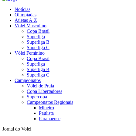
Notícias
Olimpíadas
Atletas A-Z
Vôlei Masculino
Copa Brasil
Superliga
Superliga B
Superliga C
Vôlei Feminino
Copa Brasil
Superliga
Superliga B
Superliga C
Campeonatos
Vôlei de Praia
Copa Libertadores
Supercopa
Campeonatos Regionais
Mineiro
Paulista
Paranaense
Jornal do Volei