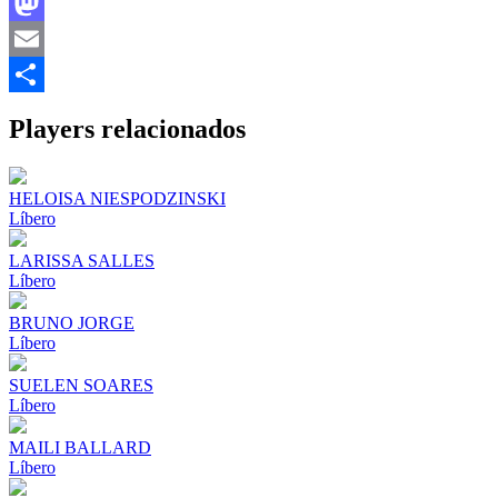
Facebook
Mastodon
Email
Share
Players relacionados
HELOISA NIESPODZINSKI
Líbero
LARISSA SALLES
Líbero
BRUNO JORGE
Líbero
SUELEN SOARES
Líbero
MAILI BALLARD
Líbero