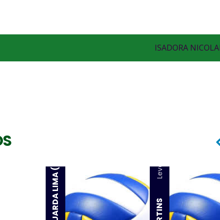
ISADORA NICOLA
Levantadora
OS
MARIA EDUARDA LIMA (Maduh)
Levantadora