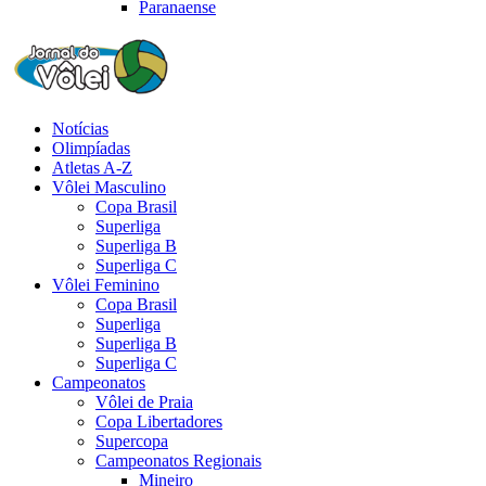
Paranaense
Notícias
Olimpíadas
Atletas A-Z
Vôlei Masculino
Copa Brasil
Superliga
Superliga B
Superliga C
Vôlei Feminino
Copa Brasil
Superliga
Superliga B
Superliga C
Campeonatos
Vôlei de Praia
Copa Libertadores
Supercopa
Campeonatos Regionais
Mineiro