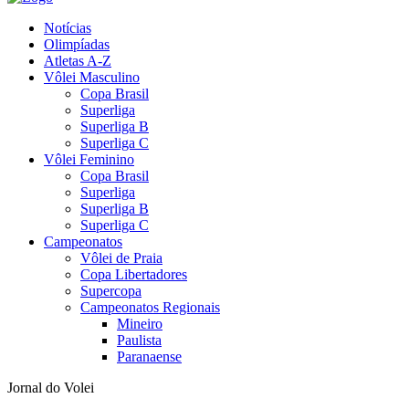
Notícias
Olimpíadas
Atletas A-Z
Vôlei Masculino
Copa Brasil
Superliga
Superliga B
Superliga C
Vôlei Feminino
Copa Brasil
Superliga
Superliga B
Superliga C
Campeonatos
Vôlei de Praia
Copa Libertadores
Supercopa
Campeonatos Regionais
Mineiro
Paulista
Paranaense
Jornal do Volei