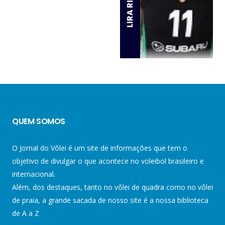
LIRA RIBAS
QUEM SOMOS
O Jornal do Vôlei é um site de informações que tem o
objetivo de divulgar o que acontece no voleibol brasileiro e
internacional.
Além, dos destaques, tanto no vôlei de quadra como no vôlei
de praia, a grande sacada de nosso site é a nossa biblioteca
de A a Z