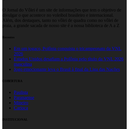
O Jornal do Vôlei é um site de informações que tem o objetivo de
divulgar o que acontece no voleibol brasileiro e internacional.
Além, dos destaques, tanto no vôlei de quadra como no vôlei de
praia, a grande sacada de nosso site é a nossa biblioteca de A a Z
Recentes
Em um jogaço, Polônia conquista o tricampeonato da VNL
2026
Estados Unidos desafiam a Polônia pelo título da VNL 2026
masculina
Jogo emocionante leva o Brasil à final da Liga das Nações
COBERTURA
Paulista
Paranaense
Mineiro
Carioca
INSTITUCIONAL