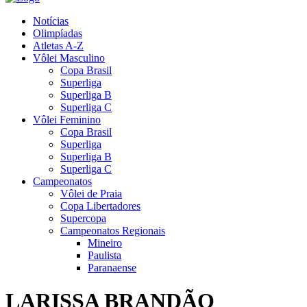
Notícias
Olimpíadas
Atletas A-Z
Vôlei Masculino
Copa Brasil
Superliga
Superliga B
Superliga C
Vôlei Feminino
Copa Brasil
Superliga
Superliga B
Superliga C
Campeonatos
Vôlei de Praia
Copa Libertadores
Supercopa
Campeonatos Regionais
Mineiro
Paulista
Paranaense
LARISSA BRANDÃO