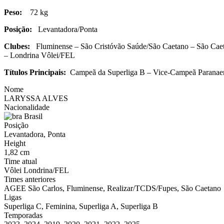
Peso:
72 kg
Posição:
Levantadora/Ponta
Clubes:
Fluminense – São Cristóvão Saúde/São Caetano – São Caeta
– Londrina Vôlei/FEL
Títulos Principais:
Campeã da Superliga B – Vice-Campeã Paranae
Nome
LARYSSA ALVES
Nacionalidade
Brasil
Posição
Levantadora, Ponta
Height
1,82 cm
Time atual
Vôlei Londrina/FEL
Times anteriores
AGEE São Carlos, Fluminense, Realizar/TCDS/Fupes, São Caetano
Ligas
Superliga C, Feminina, Superliga A, Superliga B
Temporadas