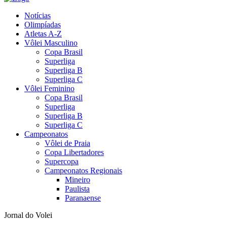
Notícias
Olimpíadas
Atletas A-Z
Vôlei Masculino
Copa Brasil
Superliga
Superliga B
Superliga C
Vôlei Feminino
Copa Brasil
Superliga
Superliga B
Superliga C
Campeonatos
Vôlei de Praia
Copa Libertadores
Supercopa
Campeonatos Regionais
Mineiro
Paulista
Paranaense
Jornal do Volei