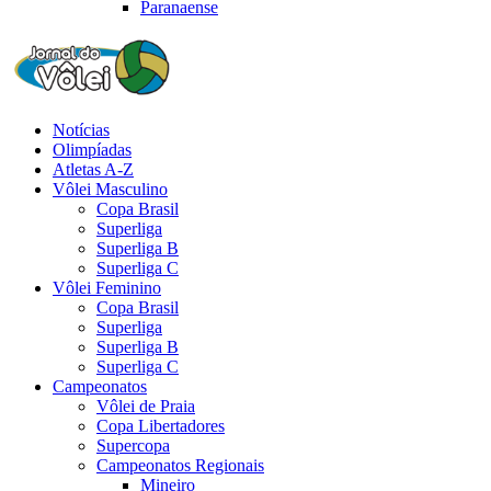
Paranaense
Notícias
Olimpíadas
Atletas A-Z
Vôlei Masculino
Copa Brasil
Superliga
Superliga B
Superliga C
Vôlei Feminino
Copa Brasil
Superliga
Superliga B
Superliga C
Campeonatos
Vôlei de Praia
Copa Libertadores
Supercopa
Campeonatos Regionais
Mineiro