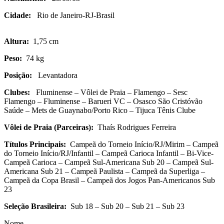
Cidade:
Rio de Janeiro-RJ-Brasil
Altura:
1,75 cm
Peso:
74 kg
Posição:
Levantadora
Clubes:
Fluminense – Vôlei de Praia – Flamengo – Sesc
Flamengo – Fluminense – Barueri VC – Osasco São Cristóvão
Saúde – Mets de Guaynabo/Porto Rico – Tijuca Tênis Clube
Vôlei de Praia (Parceiras):
Thaís Rodrigues Ferreira
Títulos Principais:
Campeã do Torneio Início/RJ/Mirim – Campeã
do Torneio Início/RJ/Infantil – Campeã Carioca Infantil – Bi-Vice-
Campeã Carioca – Campeã Sul-Americana Sub 20 – Campeã Sul-
Americana Sub 21 – Campeã Paulista – Campeã da Superliga –
Campeã da Copa Brasil – Campeã dos Jogos Pan-Americanos Sub
23
Seleção Brasileira:
Sub 18 – Sub 20 – Sub 21 – Sub 23
Nome