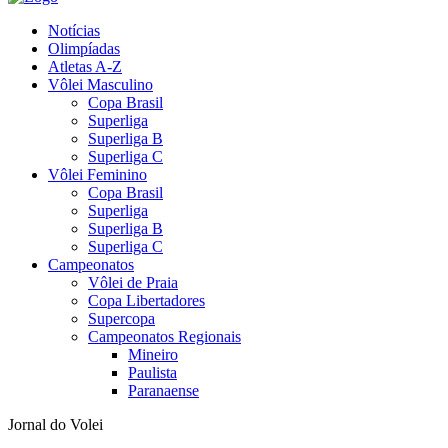
Notícias
Olimpíadas
Atletas A-Z
Vôlei Masculino
Copa Brasil
Superliga
Superliga B
Superliga C
Vôlei Feminino
Copa Brasil
Superliga
Superliga B
Superliga C
Campeonatos
Vôlei de Praia
Copa Libertadores
Supercopa
Campeonatos Regionais
Mineiro
Paulista
Paranaense
Jornal do Volei