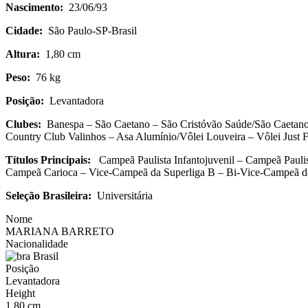
Nascimento:
23/06/93
Cidade:
São Paulo-SP-Brasil
Altura:
1,80 cm
Peso:
76 kg
Posição:
Levantadora
Clubes:
Banespa – São Caetano – São Cristóvão Saúde/São Caetano 
Country Club Valinhos – Asa Alumínio/Vôlei Louveira – Vôlei Just
Títulos Principais:
Campeã Paulista Infantojuvenil – Campeã Paulis
Campeã Carioca – Vice-Campeã da Superliga B – Bi-Vice-Campeã da
Seleção Brasileira:
Universitária
Nome
MARIANA BARRETO
Nacionalidade
Brasil
Posição
Levantadora
Height
1,80 cm