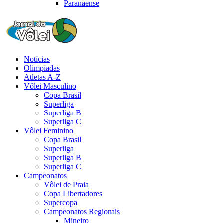
Paranaense
Notícias
Olimpíadas
Atletas A-Z
Vôlei Masculino
Copa Brasil
Superliga
Superliga B
Superliga C
Vôlei Feminino
Copa Brasil
Superliga
Superliga B
Superliga C
Campeonatos
Vôlei de Praia
Copa Libertadores
Supercopa
Campeonatos Regionais
Mineiro