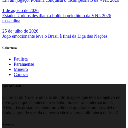
Em um jogaço, Polônia conquista o tricampeonato da VNL 2026
1 de agosto de 2026
Estados Unidos desafiam a Polônia pelo título da VNL 2026
masculina
25 de julho de 2026
Jogo emocionante leva o Brasil à final da Liga das Nações
Cobertura
Paulista
Paranaense
Mineiro
Carioca
QUEM SOMOS
O Jornal do Vôlei é um site de informações que tem o objetivo de
divulgar o que acontece no voleibol brasileiro e internacional.
Além, dos destaques, tanto no vôlei de quadra como no vôlei de
praia, a grande sacada de nosso site é a nossa biblioteca de A a Z
Recentes