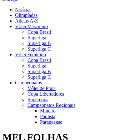
Notícias
Olimpíadas
Atletas A-Z
Vôlei Masculino
Copa Brasil
Superliga
Superliga B
Superliga C
Vôlei Feminino
Copa Brasil
Superliga
Superliga B
Superliga C
Campeonatos
Vôlei de Praia
Copa Libertadores
Supercopa
Campeonatos Regionais
Mineiro
Paulista
Paranaense
MEL FOLHAS