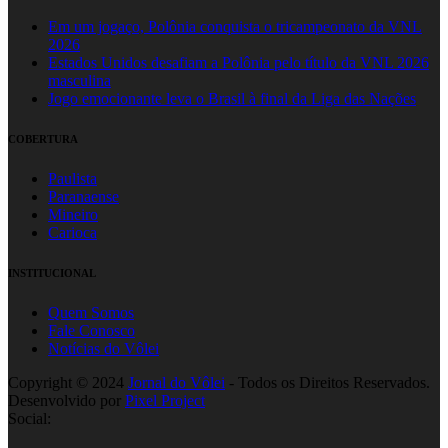
Em um jogaço, Polônia conquista o tricampeonato da VNL
2026
Estados Unidos desafiam a Polônia pelo título da VNL 2026
masculina
Jogo emocionante leva o Brasil à final da Liga das Nações
COBERTURA
Paulista
Paranaense
Mineiro
Carioca
INSTITUCIONAL
Quem Somos
Fale Conosco
Notícias do Vôlei
Copyright © 2024
Jornal do Vôlei
- Todos os Direitos Reservados.
Desenvolvido por
Pixel Project
Social: