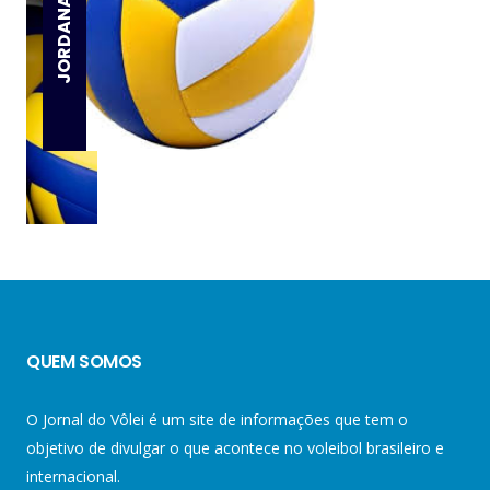
QUEM SOMOS
O Jornal do Vôlei é um site de informações que tem o
objetivo de divulgar o que acontece no voleibol brasileiro e
internacional.