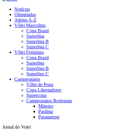
Notícias
Olimpíadas
Atletas A-Z
Vôlei Masculino
Copa Brasil
Superliga
Superliga B
Superliga C
Vôlei Feminino
Copa Brasil
Superliga
Superliga B
Superliga C
Campeonatos
Vôlei de Praia
Copa Libertadores
Supercopa
Campeonatos Regionais
Mineiro
Paulista
Paranaense
Jornal do Volei