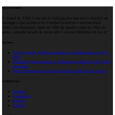
QUEM SOMOS
O Jornal do Vôlei é um site de informações que tem o objetivo de
divulgar o que acontece no voleibol brasileiro e internacional.
Além, dos destaques, tanto no vôlei de quadra como no vôlei de
praia, a grande sacada de nosso site é a nossa biblioteca de A a Z
Recentes
Em um jogaço, Polônia conquista o tricampeonato da VNL
2026
Estados Unidos desafiam a Polônia pelo título da VNL 2026
masculina
Jogo emocionante leva o Brasil à final da Liga das Nações
COBERTURA
Paulista
Paranaense
Mineiro
Carioca