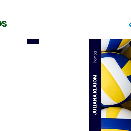
LÉO BATISTA
OS
Ponta
JULIANA KLAIOM