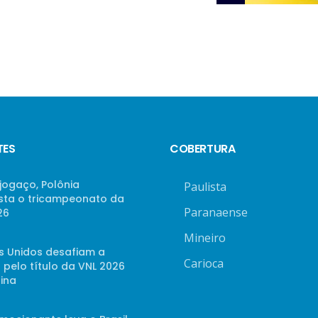
TES
COBERTURA
jogaço, Polônia
Paulista
sta o tricampeonato da
Paranaense
26
Mineiro
s Unidos desafiam a
Carioca
 pelo título da VNL 2026
ina