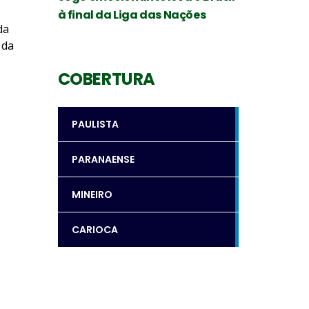
à final da Liga das Nações
da
 da
COBERTURA
PAULISTA
PARANAENSE
MINEIRO
CARIOCA