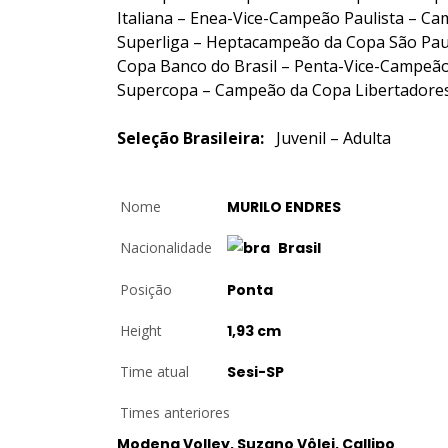
Italiana – Enea-Vice-Campeão Paulista – 
Superliga – Heptacampeão da Copa São Pau
Copa Banco do Brasil – Penta-Vice-Campeão
Supercopa – Campeão da Copa Libertadore
Seleção Brasileira:
Juvenil – Adulta
Nome
MURILO ENDRES
Nacionalidade
Brasil
Posição
Ponta
Height
1,93 cm
Time atual
Sesi-SP
Times anteriores
Modena Volley, Suzano Vôlei, Callipo