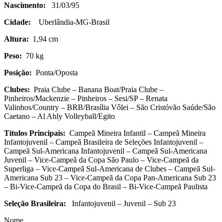
Nascimento:
31/03/95
Cidade:
Uberlândia-MG-Brasil
Altura:
1,94 cm
Peso:
70 kg
Posição:
Ponta/Oposta
Clubes:
Praia Clube – Banana Boat/Praia Clube –
Pinheiros/Mackenzie – Pinheiros – Sesi/SP – Renata
Valinhos/Country – BRB/Brasília Vôlei – São Cristóvão Saúde/São
Caetano – Al Ahly Volleyball/Egito
Títulos Principais:
Campeã Mineira Infantil – Campeã Mineira
Infantojuvenil – Campeã Brasileira de Seleções Infantojuvenil –
Campeã Sul-Americana Infantojuvenil – Campeã Sul-Americana
Juvenil – Vice-Campeã da Copa São Paulo – Vice-Campeã da
Superliga – Vice-Campeã Sul-Americana de Clubes – Campeã Sul-
Americana Sub 23 – Vice-Campeã da Copa Pan-Americana Sub 23
– Bi-Vice-Campeã da Copa do Brasil – Bi-Vice-Campeã Paulista
Seleção Brasileira:
Infantojuvenil – Juvenil – Sub 23
Nome