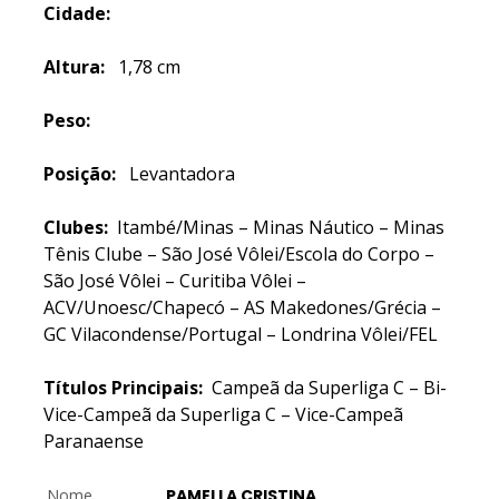
Cidade:
Altura:
1,78 cm
Peso:
Posição:
Levantadora
Clubes:
Itambé/Minas – Minas Náutico – Minas
Tênis Clube – São José Vôlei/Escola do Corpo –
São José Vôlei – Curitiba Vôlei –
ACV/Unoesc/Chapecó – AS Makedones/Grécia –
GC Vilacondense/Portugal – Londrina Vôlei/FEL
Títulos Principais:
Campeã da Superliga C – Bi-
Vice-Campeã da Superliga C – Vice-Campeã
Paranaense
Nome
PAMELLA CRISTINA