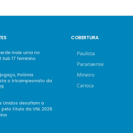
TES
COBERTURA
 perde mais uma no
Paulista
 Sub 17 feminino
Paranaense
Mineiro
jogaço, Polônia
sta o tricampeonato da
Carioca
26
s Unidos desafiam a
 pelo título da VNL 2026
ina