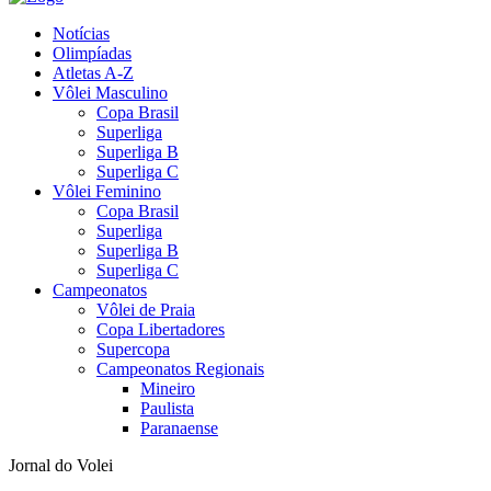
Notícias
Olimpíadas
Atletas A-Z
Vôlei Masculino
Copa Brasil
Superliga
Superliga B
Superliga C
Vôlei Feminino
Copa Brasil
Superliga
Superliga B
Superliga C
Campeonatos
Vôlei de Praia
Copa Libertadores
Supercopa
Campeonatos Regionais
Mineiro
Paulista
Paranaense
Jornal do Volei