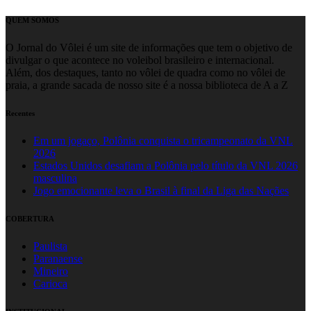
QUEM SOMOS
O Jornal do Vôlei é um site de informações que tem o objetivo de
divulgar o que acontece no voleibol brasileiro e internacional.
Além, dos destaques, tanto no vôlei de quadra como no vôlei de
praia, a grande sacada de nosso site é a nossa biblioteca de A a Z
Recentes
Em um jogaço, Polônia conquista o tricampeonato da VNL
2026
Estados Unidos desafiam a Polônia pelo título da VNL 2026
masculina
Jogo emocionante leva o Brasil à final da Liga das Nações
COBERTURA
Paulista
Paranaense
Mineiro
Carioca