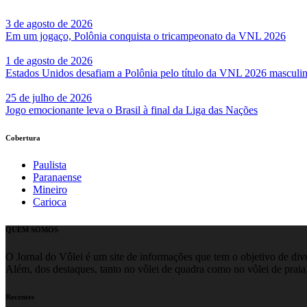
3 de agosto de 2026
Em um jogaço, Polônia conquista o tricampeonato da VNL 2026
1 de agosto de 2026
Estados Unidos desafiam a Polônia pelo título da VNL 2026 masculi
25 de julho de 2026
Jogo emocionante leva o Brasil à final da Liga das Nações
Cobertura
Paulista
Paranaense
Mineiro
Carioca
QUEM SOMOS
O Jornal do Vôlei é um site de informações que tem o objetivo de divul
Além, dos destaques, tanto no vôlei de quadra como no vôlei de praia,
Recentes