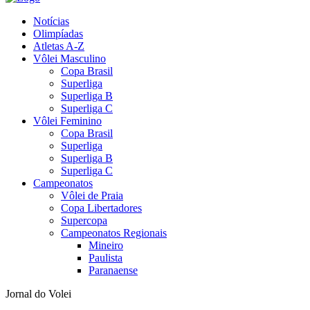
Notícias
Olimpíadas
Atletas A-Z
Vôlei Masculino
Copa Brasil
Superliga
Superliga B
Superliga C
Vôlei Feminino
Copa Brasil
Superliga
Superliga B
Superliga C
Campeonatos
Vôlei de Praia
Copa Libertadores
Supercopa
Campeonatos Regionais
Mineiro
Paulista
Paranaense
Jornal do Volei