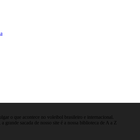
na
gar o que acontece no voleibol brasileiro e internacional.
 a grande sacada de nosso site é a nossa biblioteca de A a Z